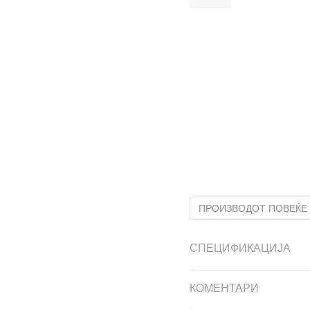
2
34
21
6-
40
25.5
6
4-
37 1/3
23.5
4
36 2/
13K
31.5
19.5
13-K
32
19.
10K
28
16.5
10-K
28.5
17
ПРОИЗВОДОТ ПОВЕЌЕ 
СПЕЦИФИКАЦИЈА
КОМЕНТАРИ