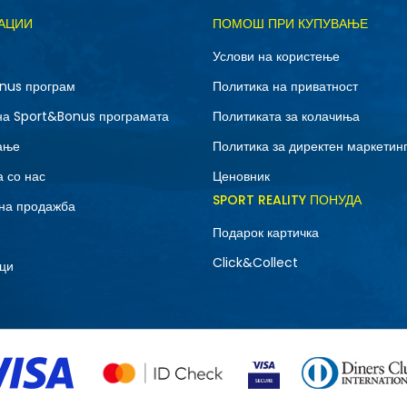
Д
АЦИИ
ПОМОШ ПРИ КУПУВАЊЕ
10.5
11
Услови на користење
12.5
13
nus програм
Политика на приватност
7
7.5
на Sport&Bonus програмата
Политиката за колачиња
9
9.5
ање
Политика за директен маркетин
 со нас
Ценовник
SPORT REALITY ПОНУДА
на продажба
Подарок картичка
Click&Collect
ци