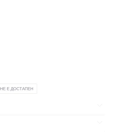
39 1/3
25
5-
38 2/3
24.5
5
38
24
3
23
3-
36
22.5
3
35.5
22
2-
35
21.5
1
33
20
5
12K
30.5
18.5
12-K
31
19
11K
29
17.5
11-K
30
18
1-
33.5
20.5
НЕ Е ДОСТАПЕН