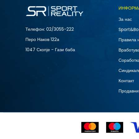
Големина
ИНФОРМ
10
За нас
12
Телефон:
02/3055-222
Sport&Bo
15
Перо Наков 122а
Правила 
8.5
1047 Скопје - Гази баба
Вработув
Соработка
Синдикал
Контакт
Продавни