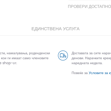
ПРОВЕРИ ДОСТАПНО
ЕДИНСТВЕНА УСЛУГА
усти, намалувања, роденденски
Доставата за сите нара
 кои ги имаат само членовите
денови. Нарачките креи
e shop-от.
наредната недела.
Повеќе за
Условите за 
СЛИЧНИ ПРОИЗВОДИ