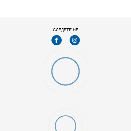
13C
1Y
4Y
5Y
СЛЕДЕТЕ НЕ