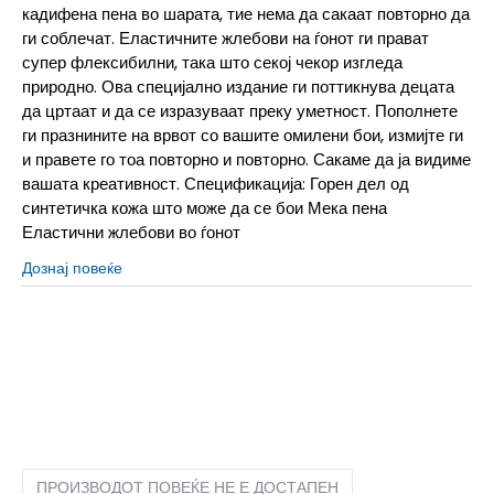
кадифена пена во шарата, тие нема да сакаат повторно да
ги соблечат. Еластичните жлебови на ѓонот ги прават
супер флексибилни, така што секој чекор изгледа
природно. Ова специјално издание ги поттикнува децата
да цртаат и да се изразуваат преку уметност. Пополнете
ги празнините на врвот со вашите омилени бои, измијте ги
и правете го тоа повторно и повторно. Сакаме да ја видиме
вашата креативност. Спецификација: Горен дел од
синтетичка кожа што може да се бои Мека пена
Еластични жлебови во ѓонот
Дознај повеќе
4Y
36
23
5Y
37.5
23.5
6Y
38.5
24
7Y
40
25
ПРОИЗВОДОТ ПОВЕЌЕ НЕ Е ДОСТАПЕН