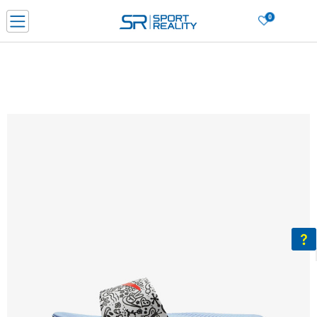
0
Нарачај online и заштеди
ДОЗНАЈ ПОВЕЌЕ
ДВА НАЧИНА НА ПЛАЌАЊЕ - при достава и со платежна картичка
ДОЗНАЈ ПОВЕЌЕ
LICK & COLLECT Платете со картичка online и подигнете во продавницата по ваш изб
ДОЗНАЈ ПОВЕЌЕ
Ценовник
ДОЗНАЈ ПОВЕЌЕ