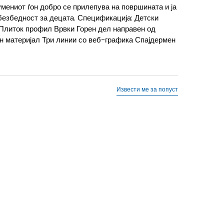
умениот ѓон добро се прилепува на површината и ја
езбедност за децата. Спецификација: Детски
и Плиток профил Врвки Горен дел направен од
н материјал Три линии со веб-графика Спајдермен
Извести ме за попуст
39 1/3
25
5-
38 2/3
24.5
5
38
24
3
23
3-
36
22.5
3
35.5
22
2-
35
21.5
1
33
20