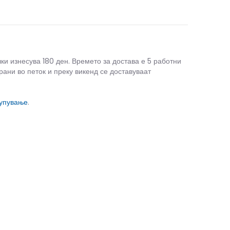
чки изнесува 180 ден. Времето за достава е 5 работни
рани во петок и преку викенд се доставуваат
купување
.