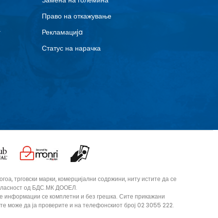
Замена на големина
8
Право на откажување
г
Рекламациja
Статус на нарачка
оа, трговски марки, комерцијални содржини, ниту истите да се
согласност од БДС.МК ДООЕЛ.
те информации се комплетни и без грешка. Сите прикажани
ите може да ја проверите и на телефонскиот број 02 3055 222.