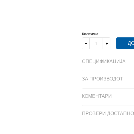
13K
31.5
19.5
13-K
32
19.
10K
28
16.5
10-K
28.5
17
Количина:
ДО
СПЕЦИФИКАЦИЈА
ЗА ПРОИЗВОДОТ
КОМЕНТАРИ
ПРОВЕРИ ДОСТАПНО