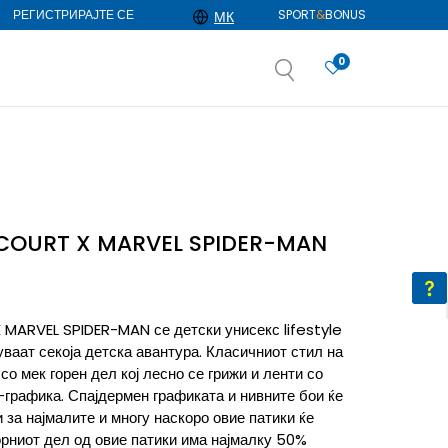
РЕГИСТРИРАЈТЕ СЕ
SPORT
&
BONUS
МК
0
АЈ ПОВЕЌЕ
избор
ДОЗНАЈ ПОВЕЌЕ
COURT X MARVEL SPIDER-MAN
ARVEL SPIDER-MAN се детски унисекс lifestyle
уваат секоја детска авантура. Класичниот стил на
со мек горен дел кој лесно се грижи и ленти со
-графика. Спајдермен графиката и нивните бои ќе
 за најмалите и многу наскоро овие патики ќе
орниот дел од овие патики има најмалку 50%