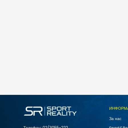
Nike NIKE COURT VISION LO P NB
5.490
MKD
Големина
ИНФОРМ
10
За нас
12
Телефон:
02/3055-222