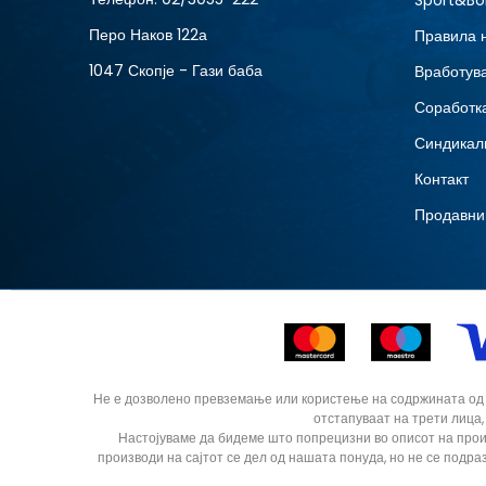
Sport&Bo
15
Перо Наков 122а
Правила 
8.5
1047 Скопје - Гази баба
Вработув
Соработка
Синдикал
Контакт
Продавни
Не е дозволено превземање или користење на содржината од ин
отстапуваат на трети лица,
Настојуваме да бидеме што попрецизни во описот на прои
производи на сајтот се дел од нашата понуда, но не се подра