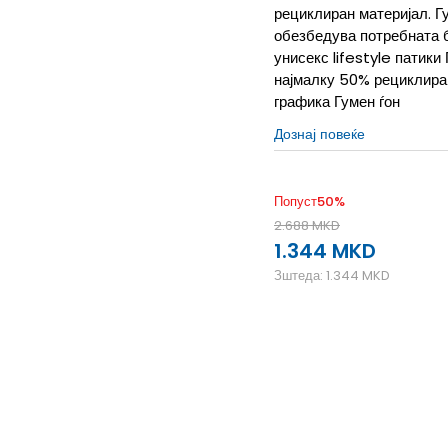
рециклиран материјал. Г
обезбедува потребната б
унисекс lifestyle патик
најмалку 50% рециклира
графика Гумен ѓон
Дознај повеќе
Попуст
50
%
2.688
MKD
1.344
MKD
Зштеда:
1.344
MKD
2
34
21
6-
40
25.5
6
4-
37 1/3
23.5
4
36 2/