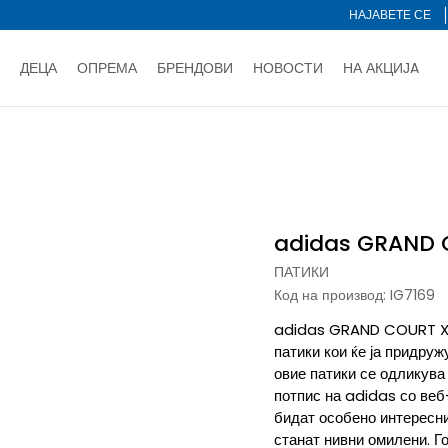
НАЈАВЕТЕ СЕ
ДЕЦА
ОПРЕМА
БРЕНДОВИ
НОВОСТИ
НА АКЦИЈA
Нарачај online и заштеди
ДОЗНАЈ ПОВЕЌЕ
НА НА ПЛАЌАЊЕ - при достава и со платежна картичка
ДОЗН
D COURT X MARVEL SPIDER-MAN
тете со картичка online и подигнете во продавницата по ваш 
Ценовник
ДОЗНАЈ ПОВЕЌЕ
adidas GRAND 
ПАТИКИ
Код на производ:
IG7169
adidas GRAND COURT X M
патики кои ќе ја придруж
овие патики се одликува 
потпис на adidas со веб
бидат особено интересни
станат нивни омилени. Г