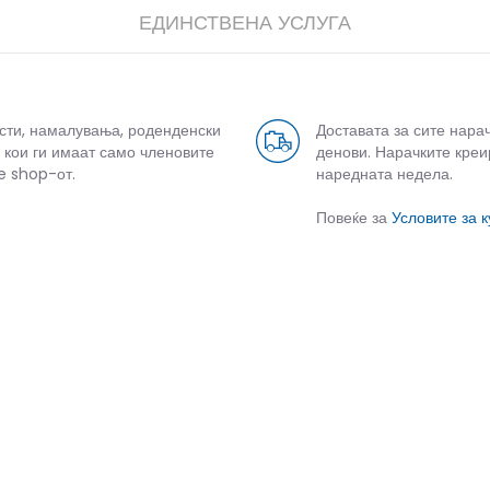
ЕДИНСТВЕНА УСЛУГА
усти, намалувања, роденденски
Доставата за сите нара
 кои ги имаат само членовите
денови. Нарачките креи
e shop-от.
наредната недела.
Повеќе за
Условите за 
СЛИЧНИ ПРОИЗВОДИ