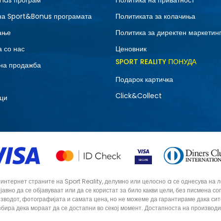
nus програм
Политика на приватност
7
7.5
на Sport&Bonus програмата
Политиката за колачиња
9
9.5
ање
Политика за директен маркетин
 со нас
Ценовник
SPORT REALITY ПОНУДА
на продажба
Подарок картичка
Click&Collect
ци
тернет страните на Sport Reality, делумно или целосно a се однесува на лог
 јавно да се објавуваат или да се користат за било какви цели, без писмена 
зводот, фотографијата и самата цена, но не можеме да гарантираме дака си
збира дека мораат да се достапни во секој момент. Достапноста на производ