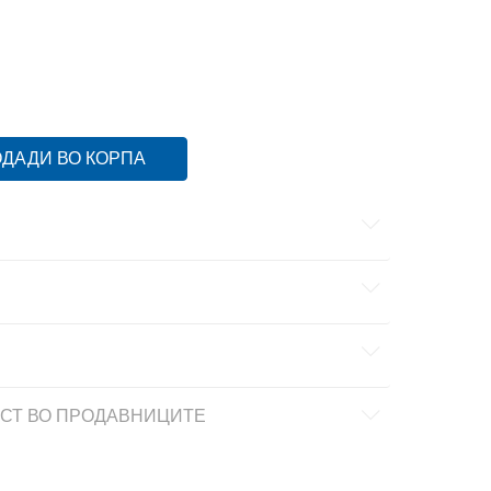
5
12K
30.5
18.5
12-K
31
19
11K
29
17.5
11-K
30
18
1-
33.5
20.5
ДАДИ ВО КОРПА
СТ ВО ПРОДАВНИЦИТЕ