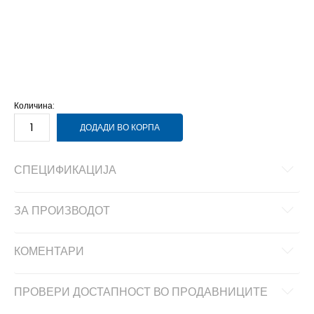
4-
37 1/3
23
4
36 2/3
22.5
3-
36
22
13-
49 1/3
32
12-
48
31
12
47 1/3
30.5
11-
46 2/3
30
11
46
29.5
10-
45 1/3
29
Количина:
ДОДАДИ ВО КОРПА
СПЕЦИФИКАЦИЈА
ЗА ПРОИЗВОДОТ
КОМЕНТАРИ
ПРОВЕРИ ДОСТАПНОСТ ВО ПРОДАВНИЦИТЕ