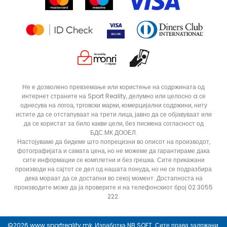
Продавници
Статус на нарачка
Не е дозволено превземање или користење на содржината од
интернет страните на Sport Reality, делумно или целосно a се
однесува на логоа, трговски марки, комерцијални содржини, ниту
истите да се отстапуваат на трети лица, јавно да се објавуваат или
да се користат за било какви цели, без писмена согласност од
БДС.МК ДООЕЛ.
Настојуваме да бидеме што попрецизни во описот на производот,
фотографијата и самата цена, но не можеме да гарантираме дака
сите информации се комплетни и без грешка. Сите прикажани
производи на сајтот се дел од нашата понуда, но не се подразбира
дека мораат да се достапни во секој момент. Достапноста на
производите може да ја проверите и на телефонскиот број 02 3055
222.
ДОДАДИ ВО КОРПА
41.5
42
©2026
www.sportreality.mk
, Изработка
NB SOFT
. Сите права задржани.