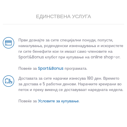
ЕДИНСТВЕНА УСЛУГА
Први дознајте за сите специјални понуди, попусти,
намалувања, роденденски изненадувања и искористете
ги сите бенефити кои ги имаат само членовите на
Sport&Bonus клубот при купување на online shop-от.
Повеќе за
Sport&Bonus
програмата.
Доставата за сите нарачки изнесува 180 ден. Времето
за достава е 5 работни денови. Нарачките креирани во
петок и преку викенд се доставуваат наредната недела.
Повеќе за
Условите за купување
.
СЛИЧНИ ПРОИЗВОДИ