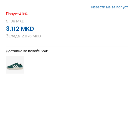
Извести ме за попуст
Попуст
40
%
5.188
MKD
3.112
MKD
Зштеда:
2.076
MKD
Достапно во повеќе бои:
5
38
23.5
9-
44
28
9
43 1/3
27.5
8-
42 2/3
27
8
42
26.5
7-
41 1/3
26
7
40 2/3
25.5
6-
40
25
6
39 1/3
24.5
5-
38 2/3
24
10
44 2/3
28.5