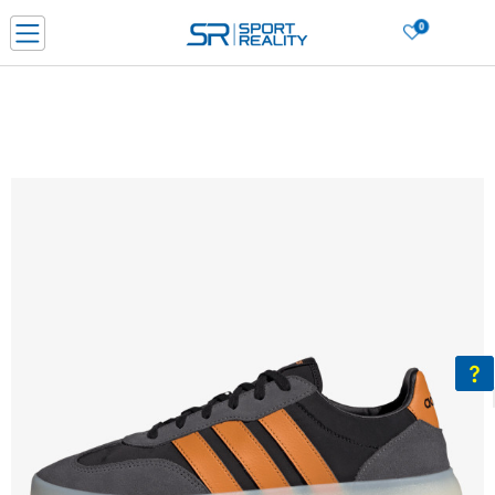
0
Нарачај online и заштеди
ДОЗНАЈ ПОВЕЌЕ
ДВА НАЧИНА НА ПЛАЌАЊЕ - при достава и со платежна картичка
ДОЗНАЈ ПОВЕЌЕ
LICK & COLLECT Платете со картичка online и подигнете во продавницата по ваш изб
ДОЗНАЈ ПОВЕЌЕ
Ценовник
ДОЗНАЈ ПОВЕЌЕ