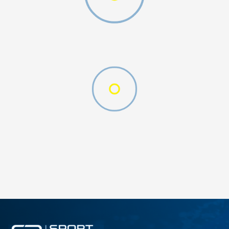
O (GS)
ДОДАДИ ВО КОРПА
4Y
5.5Y
6Y
7Y