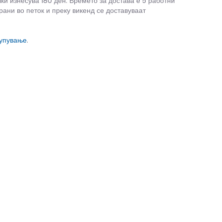
чки изнесува 180 ден. Времето за достава е 5 работни
рани во петок и преку викенд се доставуваат
купување
.