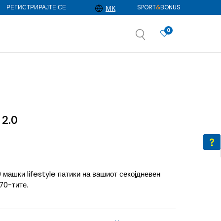
РЕГИСТРИРАЈТЕ СЕ
SPORT
&
BONUS
МК
0
АЈ ПОВЕЌЕ
избор
ДОЗНАЈ ПОВЕЌЕ
 2.0
 машки lifestyle патики на вашиот секојдневен
70-тите.