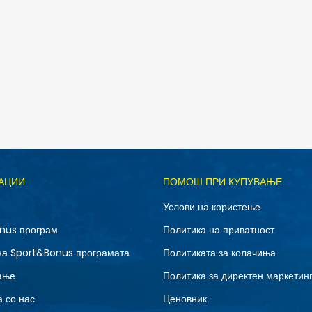
Д
АЦИИ
ПОМОШ ПРИ КУПУВАЊЕ
10.5
11
Услови на користење
12.5
13
nus програм
Политика на приватност
7
7.5
на Sport&Bonus програмата
Политиката за колачиња
9
9.5
ање
Политика за директен маркетин
 со нас
Ценовник