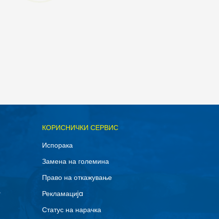
ОДАДИ ВО КОРПА
КОРИСНИЧКИ СЕРВИС
11.5
Испорака
14
Замена на големина
8
Право на откажување
г
Рекламациja
Статус на нарачка