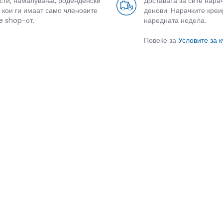
усти, намалувања, роденденски
Доставата за сите нара
 кои ги имаат само членовите
денови. Нарачките креи
e shop-от.
наредната недела.
Повеќе за
Условите за 
СЛИЧНИ ПРОИЗВОДИ