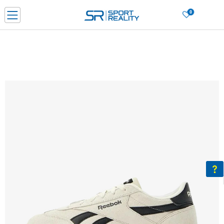
0
Нарачај online и заштеди
ДОЗНАЈ ПОВЕЌЕ
ДВА НАЧИНА НА ПЛАЌАЊЕ - при достава и со платежна картичка
ДОЗНАЈ ПОВЕЌЕ
LICK & COLLECT Платете со картичка online и подигнете во продавницата по ваш изб
ДОЗНАЈ ПОВЕЌЕ
Ценовник
ДОЗНАЈ ПОВЕЌЕ