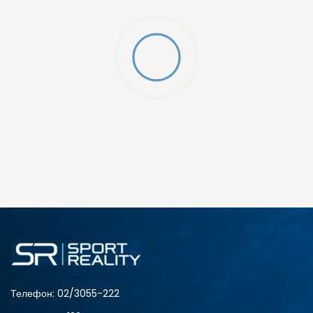
O (GS)
ДОДАДИ ВО КОРПА
4Y
5.5Y
6Y
7Y
S (GS)
Телефон:
02/3055-222