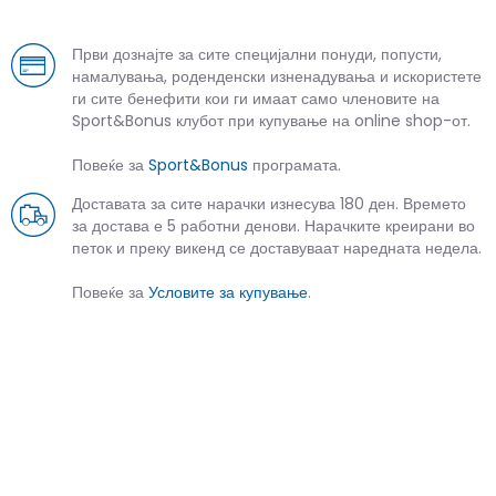
Први дознајте за сите специјални понуди, попусти,
намалувања, роденденски изненадувања и искористете
ги сите бенефити кои ги имаат само членовите на
Sport&Bonus клубот при купување на online shop-от.
Повеќе за
Sport&Bonus
програмата.
Доставата за сите нарачки изнесува 180 ден. Времето
за достава е 5 работни денови. Нарачките креирани во
петок и преку викенд се доставуваат наредната недела.
Повеќе за
Условите за купување
.
СЛИЧНИ ПРОИЗВОДИ