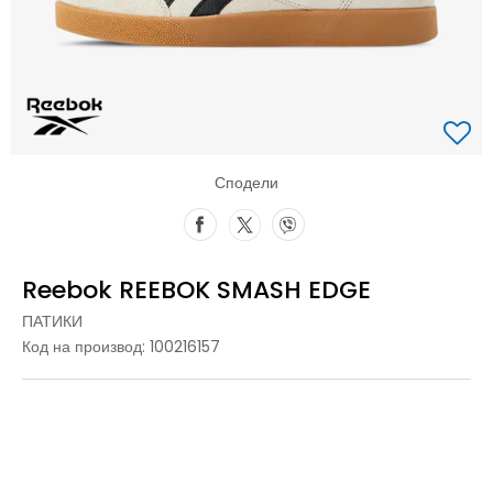
Сподели
Reebok REEBOK SMASH EDGE
ПАТИКИ
Код на производ:
100216157
10
43
28
10.5
44
28.5
11
44.5
29
11.5
45
29.5