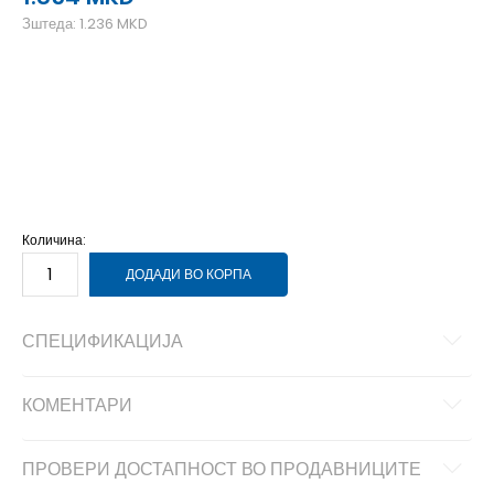
Зштеда:
1.236
MKD
4
35
23
4.5
36
23.3
5
36.5
23.5
5.5
37
24
6
38
24.5
6.5
38.5
24.6
7
39
25
Количина:
ДОДАДИ ВО КОРПА
СПЕЦИФИКАЦИЈА
КОМЕНТАРИ
ПРОВЕРИ ДОСТАПНОСТ ВО ПРОДАВНИЦИТЕ