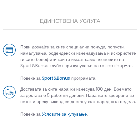
ЕДИНСТВЕНА УСЛУГА
Први дознајте за сите специјални понуди, попусти,
намалувања, роденденски изненадувања и искористете
ги сите бенефити кои ги имаат само членовите на
Sport&Bonus клубот при купување на online shop-от.
Повеќе за
Sport&Bonus
програмата.
Доставата за сите нарачки изнесува 180 ден. Времето
за достава е 5 работни денови. Нарачките креирани во
петок и преку викенд се доставуваат наредната недела.
Повеќе за
Условите за купување
.
СЛИЧНИ ПРОИЗВОДИ