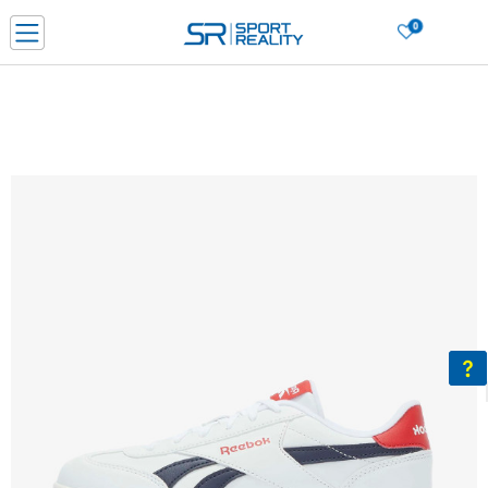
0
Нарачај online и заштеди
ДОЗНАЈ ПОВЕЌЕ
ДВА НАЧИНА НА ПЛАЌАЊЕ - при достава и со платежна картичка
ДОЗНАЈ ПОВЕЌЕ
LICK & COLLECT Платете со картичка online и подигнете во продавницата по ваш изб
ДОЗНАЈ ПОВЕЌЕ
Ценовник
ДОЗНАЈ ПОВЕЌЕ