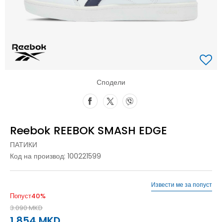
Сподели
Reebok REEBOK SMASH EDGE
ПАТИКИ
Код на производ:
100221599
Извести ме за попуст
Попуст
40
%
3.090
MKD
1.854
MKD