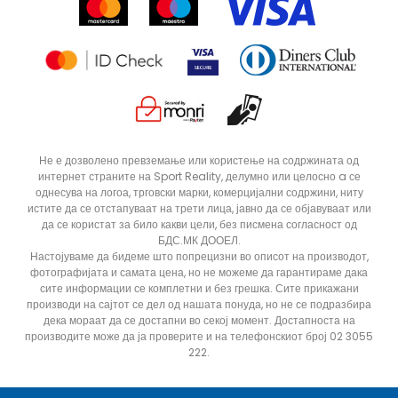
Продавници
Статус на нарачка
ДОДАДИ ВО КОРПА
4Y
5.5Y
Не е дозволено превземање или користење на содржината од
интернет страните на Sport Reality, делумно или целосно a се
6Y
7Y
однесува на логоа, трговски марки, комерцијални содржини, ниту
истите да се отстапуваат на трети лица, јавно да се објавуваат или
да се користат за било какви цели, без писмена согласност од
БДС.МК ДООЕЛ.
Настојуваме да бидеме што попрецизни во описот на производот,
фотографијата и самата цена, но не можеме да гарантираме дака
сите информации се комплетни и без грешка. Сите прикажани
производи на сајтот се дел од нашата понуда, но не се подразбира
дека мораат да се достапни во секој момент. Достапноста на
производите може да ја проверите и на телефонскиот број 02 3055
222.