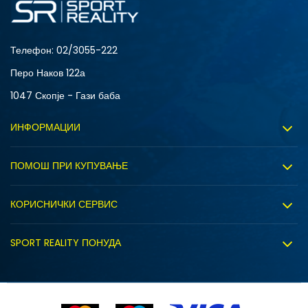
Телефон:
02/3055-222
Перо Наков 122а
1047 Скопје - Гази баба
ИНФОРМАЦИИ
За нас
ПОМОШ ПРИ КУПУВАЊЕ
Sport&Bonus програм
Услови на користење
Правила на Sport&Bonus програмата
КОРИСНИЧКИ СЕРВИС
Политика на приватност
Вработување
Испорака
Политиката за колачиња
SPORT REALITY ПОНУДА
Соработка со нас
Замена на големина
Политика за директен маркетинг
Синдикална продажба
Подарок картичка
S (GS)
Право на откажување
Ценовник
Контакт
Click&Collect
Рекламациja