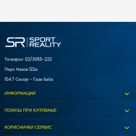
ДОДАДИ ВО КОРПА
4Y
5.5Y
6Y
7Y
S (GS)
Телефон:
02/3055-222
Перо Наков 122а
1047 Скопје - Гази баба
ИНФОРМАЦИИ
ДОДАДИ ВО КОРПА
За нас
ПОМОШ ПРИ КУПУВАЊЕ
4Y
5.5Y
Sport&Bonus програм
Услови на користење
6Y
7Y
Правила на Sport&Bonus програмата
КОРИСНИЧКИ СЕРВИС
Политика на приватност
Вработување