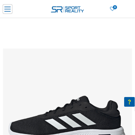
0
Нарачај online и заштеди
ДОЗНАЈ ПОВЕЌЕ
ДВА НАЧИНА НА ПЛАЌАЊЕ - при достава и со платежна картичка
ДОЗНАЈ ПОВЕЌЕ
LICK & COLLECT Платете со картичка online и подигнете во продавницата по ваш изб
ДОЗНАЈ ПОВЕЌЕ
Ценовник
ДОЗНАЈ ПОВЕЌЕ