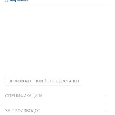
10
44 2/3
28.5
10-
45 1/3
29
11
46
29.5
11-
46 2/3
30
12
47 1/3
30.5
12-
48
31
13-
49 1/3
32
6
39 1/3
24.5
6-
40
25
7
40 2/3
25.5
7-
41 1/3
26
8
42
26.5
8-
42 2/3
27
9
43 1/3
27.5
9-
44
28
ПРОИЗВОДОТ ПОВЕЌЕ НЕ Е ДОСТАПЕН
СПЕЦИФИКАЦИЈА
ЗА ПРОИЗВОДОТ