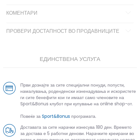
КОМЕНТАРИ
ПРОВЕРИ ДОСТАПНОСТ ВО ПРОДАВНИЦИТЕ
ЕДИНСТВЕНА УСЛУГА
Први дознајте за сите специјални понуди, попусти,
намалувања, роденденски изненадувања и искористете
ги сите бенефити кои ги имаат само членовите на
Sport&Bonus клубот при купување на online shop-от.
Повеќе за
Sport&Bonus
програмата.
Доставата за сите нарачки изнесува 180 ден. Времето
за достава е 5 работни денови. Нарачките креирани во
петок и преку викенд се доставуваат наредната недела.