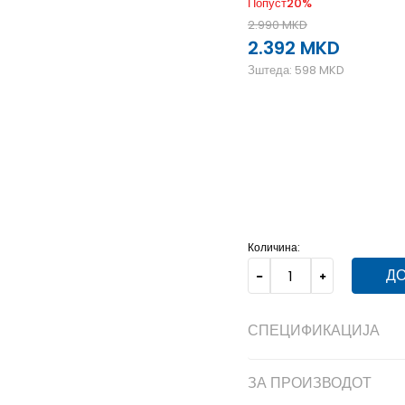
Попуст
20
%
2.990
MKD
2.392
MKD
Зштеда:
598
MKD
10C
27
16
2C
17
8
3C
7C
23.5
13
8C
25
14
Количина:
ДО
СПЕЦИФИКАЦИЈА
ЗА ПРОИЗВОДОТ