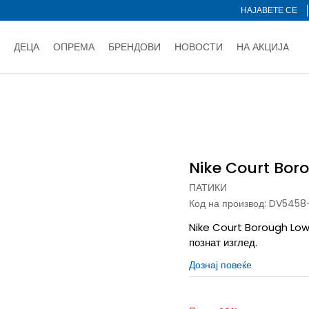
НАЈАВЕТЕ СЕ
ДЕЦА
ОПРЕМА
БРЕНДОВИ
НОВОСТИ
НА АКЦИЈA
Нарачај online и заштеди
ДОЗНАЈ ПОВЕЌЕ
НА НА ПЛАЌАЊЕ - при достава и со платежна картичка
ДОЗН
orough Low Recraft
тете со картичка online и подигнете во продавницата по ваш 
Ценовник
ДОЗНАЈ ПОВЕЌЕ
Nike Court Bor
ПАТИКИ
Код на производ:
DV5458
Nike Court Borough Low 
познат изглед.
Дознај повеќе