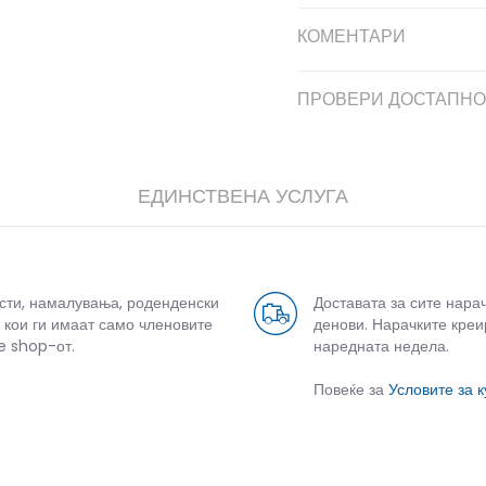
КОМЕНТАРИ
ПРОВЕРИ ДОСТАПНО
ЕДИНСТВЕНА УСЛУГА
усти, намалувања, роденденски
Доставата за сите нара
 кои ги имаат само членовите
денови. Нарачките креи
e shop-от.
наредната недела.
Повеќе за
Условите за 