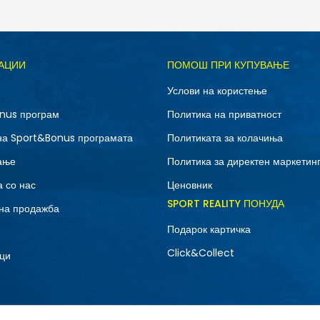
Д
АЦИИ
ПОМОШ ПРИ КУПУВАЊЕ
10.5
11
Услови на користење
12.5
13
nus програм
Политика на приватност
7
7.5
на Sport&Bonus програмата
Политиката за колачиња
9
9.5
ање
Политика за директен маркетин
 со нас
Ценовник
SPORT REALITY ПОНУДА
на продажба
Подарок картичка
Click&Collect
ци