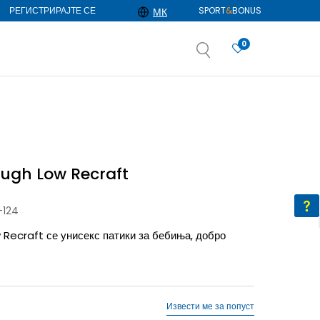
РЕГИСТРИРАЈТЕ СЕ
SPORT
&
BONUS
МК
0
АЈ ПОВЕЌЕ
избор
ДОЗНАЈ ПОВЕЌЕ
ough Low Recraft
-124
Recraft се унисекс патики за бебиња, добро
Извести ме за попуст