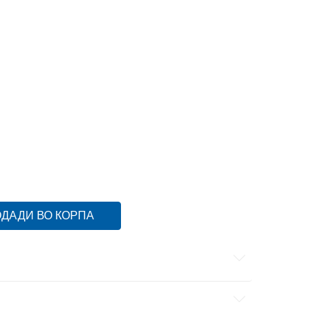
18.5
9
4C
19.5
10
5C
21
11
6C
22
12
9C
26
15
ДАДИ ВО КОРПА