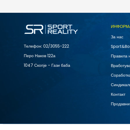
5.490
MKD
Големина
ИНФОРМ
10
За нас
12
Телефон:
02/3055-222
Sport&Bo
15
Перо Наков 122а
Правила 
8.5
1047 Скопје - Гази баба
Вработув
Соработка
Синдикал
Контакт
Продавни