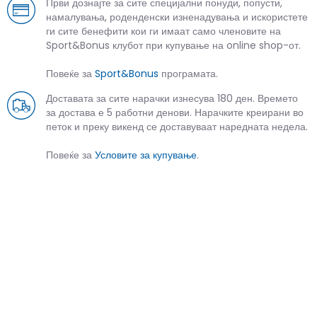
Први дознајте за сите специјални понуди, попусти,
намалувања, роденденски изненадувања и искористете
ги сите бенефити кои ги имаат само членовите на
Sport&Bonus клубот при купување на online shop-от.
Повеќе за
Sport&Bonus
програмата.
Доставата за сите нарачки изнесува 180 ден. Времето
за достава е 5 работни денови. Нарачките креирани во
петок и преку викенд се доставуваат наредната недела.
Повеќе за
Условите за купување
.
СЛИЧНИ ПРОИЗВОДИ