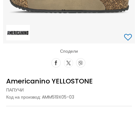
Сподели
Americanino YELLOSTONE
ПАПУЧИ
Код на производ:
AMM519X05-03
41
41
42
42
43
43
44
44
45
45
46
46
40
40