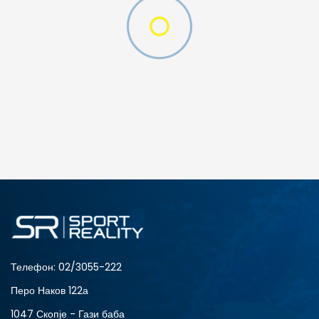
ДОДАДИ ВО КОРПА
12
5
8
9
Телефон:
02/3055-222
Перо Наков 122а
1047 Скопје - Гази баба