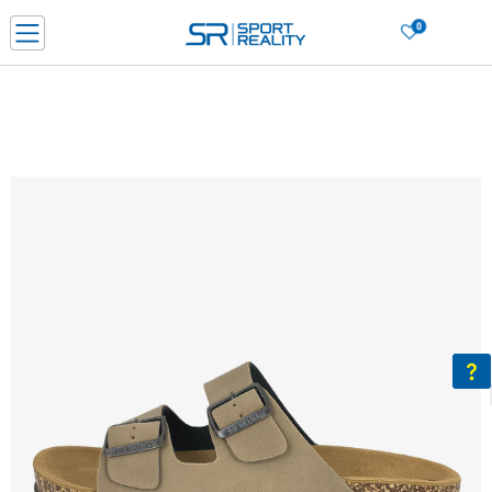
0
Нарачај online и заштеди
ДОЗНАЈ ПОВЕЌЕ
ДВА НАЧИНА НА ПЛАЌАЊЕ - при достава и со платежна картичка
ДОЗНАЈ ПОВЕЌЕ
LICK & COLLECT Платете со картичка online и подигнете во продавницата по ваш изб
ДОЗНАЈ ПОВЕЌЕ
Ценовник
ДОЗНАЈ ПОВЕЌЕ