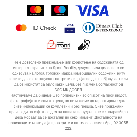
Click&Collect
Рекламациja
Продавници
Статус на нарачка
ДОДАДИ ВО КОРПА
12
5
Не е дозволено превземање или користење на содржината од
интернет страните на Sport Reality, делумно или целосно a се
8
9
однесува на логоа, трговски марки, комерцијални содржини, ниту
истите да се отстапуваат на трети лица, јавно да се објавуваат или
да се користат за било какви цели, без писмена согласност од
БДС.МК ДООЕЛ.
Настојуваме да бидеме што попрецизни во описот на производот,
фотографијата и самата цена, но не можеме да гарантираме дака
сите информации се комплетни и без грешка. Сите прикажани
производи на сајтот се дел од нашата понуда, но не се подразбира
дека мораат да се достапни во секој момент. Достапноста на
производите може да ја проверите и на телефонскиот број 02 3055
222.