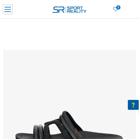
0
Нарачај online и заштеди
ДОЗНАЈ ПОВЕЌЕ
ДВА НАЧИНА НА ПЛАЌАЊЕ - при достава и со платежна картичка
ДОЗНАЈ ПОВЕЌЕ
LICK & COLLECT Платете со картичка online и подигнете во продавницата по ваш изб
ДОЗНАЈ ПОВЕЌЕ
Ценовник
ДОЗНАЈ ПОВЕЌЕ