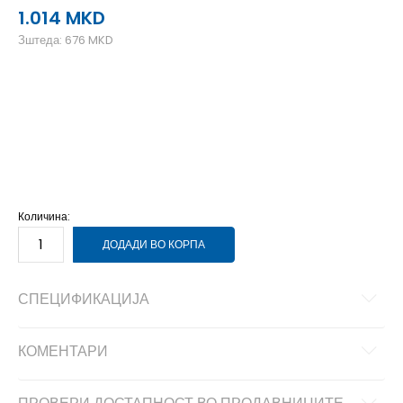
1.014
MKD
Зштеда:
676
MKD
35-36
35-36
37
37
38
38
39
39
40
40
41-42
41-42
Количина:
ДОДАДИ ВО КОРПА
СПЕЦИФИКАЦИЈА
КОМЕНТАРИ