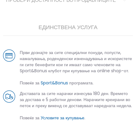
ПРОВЕРИ ДОСТАПНОСТ ВО ПРОДАВНИЦИТЕ
ЕДИНСТВЕНА УСЛУГА
Први дознајте за сите специјални понуди, попусти,
намалувања, роденденски изненадувања и искористете
ги сите бенефити кои ги имаат само членовите на
Sport&Bonus клубот при купување на online shop-от.
Повеќе за
Sport&Bonus
програмата.
Доставата за сите нарачки изнесува 180 ден. Времето
за достава е 5 работни денови. Нарачките креирани во
петок и преку викенд се доставуваат наредната недела.
Повеќе за
Условите за купување
.