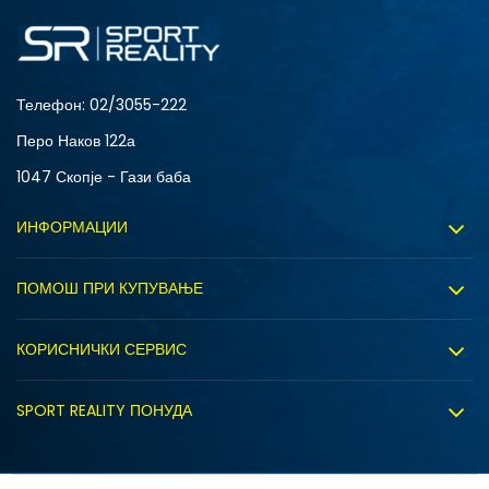
8
9
Телефон:
02/3055-222
Перо Наков 122а
1047 Скопје - Гази баба
ИНФОРМАЦИИ
За нас
ПОМОШ ПРИ КУПУВАЊЕ
Sport&Bonus програм
Услови на користење
Правила на Sport&Bonus програмата
КОРИСНИЧКИ СЕРВИС
Политика на приватност
Вработување
Испорака
Политиката за колачиња
SPORT REALITY ПОНУДА
Соработка со нас
Замена на големина
Политика за директен маркетинг
Синдикална продажба
Подарок картичка
Право на откажување
Ценовник
Контакт