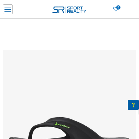
0
Нарачај online и заштеди
ДОЗНАЈ ПОВЕЌЕ
ДВА НАЧИНА НА ПЛАЌАЊЕ - при достава и со платежна картичка
ДОЗНАЈ ПОВЕЌЕ
LICK & COLLECT Платете со картичка online и подигнете во продавницата по ваш изб
ДОЗНАЈ ПОВЕЌЕ
Ценовник
ДОЗНАЈ ПОВЕЌЕ