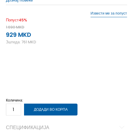
Извести ме за попуст
Попуст
45
%
1.690
MKD
929
MKD
Зштеда:
761
MKD
39-40
39-40
41
41
42
42
43
43
44
44
45-46
45-46
47
47
48-49
48-49
Количина:
ДОДАДИ ВО КОРПА
СПЕЦИФИКАЦИЈА