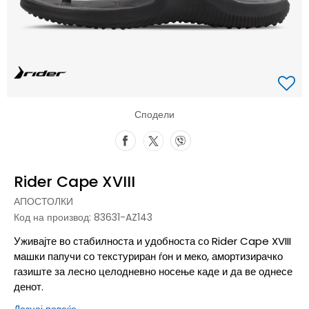
Сподели
Rider Cape XVIII
АПОСТОЛКИ
Код на производ:
83631-AZ143
Уживајте во стабилноста и удобноста со Rider Cape XVIII
машки папучи со текстуриран ѓон и меко, амортизирачко
газиште за лесно целодневно носење каде и да ве однесе
денот.
Дознај повеќе