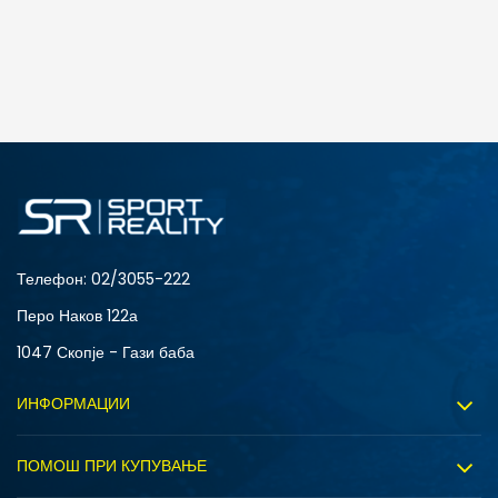
ДОДАДИ ВО КОРПА
28-29
30
33
34-35
Телефон:
02/3055-222
Перо Наков 122а
1047 Скопје - Гази баба
ИНФОРМАЦИИ
За нас
ПОМОШ ПРИ КУПУВАЊЕ
Sport&Bonus програм