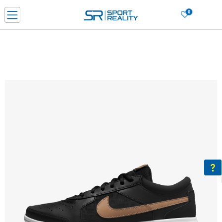
0
Нарачај online и заштеди
ДОЗНАЈ ПОВЕЌЕ
ДВА НАЧИНА НА ПЛАЌАЊЕ - при достава и со платежна картичка
ДОЗНАЈ ПОВЕЌЕ
LICK & COLLECT Платете со картичка online и подигнете во продавницата по ваш изб
ДОЗНАЈ ПОВЕЌЕ
Ценовник
ДОЗНАЈ ПОВЕЌЕ