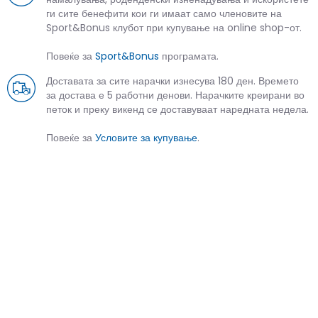
ги сите бенефити кои ги имаат само членовите на
Sport&Bonus клубот при купување на online shop-от.
Повеќе за
Sport&Bonus
програмата.
Доставата за сите нарачки изнесува 180 ден. Времето
за достава е 5 работни денови. Нарачките креирани во
петок и преку викенд се доставуваат наредната недела.
Повеќе за
Условите за купување
.
СЛИЧНИ ПРОИЗВОДИ