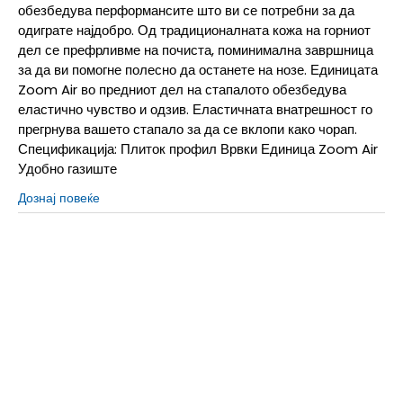
обезбедува перформансите што ви се потребни за да
одиграте најдобро. Од традиционалната кожа на горниот
дел се префрливме на почиста, поминимална завршница
за да ви помогне полесно да останете на нозе. Единицата
Zoom Air во предниот дел на стапалото обезбедува
еластично чувство и одзив. Еластичната внатрешност го
прегрнува вашето стапало за да се вклопи како чорап.
Спецификација: Плиток профил Врвки Единица Zoom Air
Удобно газиште
Дознај повеќе
10
42
27
6
36.5
23
6.5
37.5
23.5
7
38
24
7.5
38.5
24.5
8
39
25
8.5
40
25.5
9
40.5
26
9.5
41
26.5