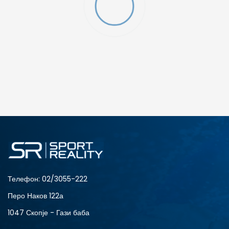
O (GS)
ДОДАДИ ВО КОРПА
4Y
5.5Y
6Y
7Y
S (GS)
Телефон:
02/3055-222
Перо Наков 122а
1047 Скопје - Гази баба