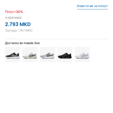
Извести ме за попуст
Попуст
30
%
3.990
MKD
2.793
MKD
Зштеда:
1.197
MKD
Достапно во повеќе бои:
10
44
28
10.5
44.5
28.5
11
45
29
11.5
45.5
29.5
12
46
30
12.5
47
30.5
13
47.5
31
14
48.5
32
15
49.5
33
7
40
25
7.5
40.5
25.5
8
41
26