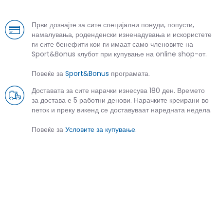
Први дознајте за сите специјални понуди, попусти,
намалувања, роденденски изненадувања и искористете
ги сите бенефити кои ги имаат само членовите на
Sport&Bonus клубот при купување на online shop-от.
Повеќе за
Sport&Bonus
програмата.
Доставата за сите нарачки изнесува 180 ден. Времето
за достава е 5 работни денови. Нарачките креирани во
петок и преку викенд се доставуваат наредната недела.
Повеќе за
Условите за купување
.
СЛИЧНИ ПРОИЗВОДИ