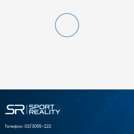
O (GS)
ДОДАДИ ВО КОРПА
4Y
5.5Y
6Y
7Y
Телефон:
02/3055-222