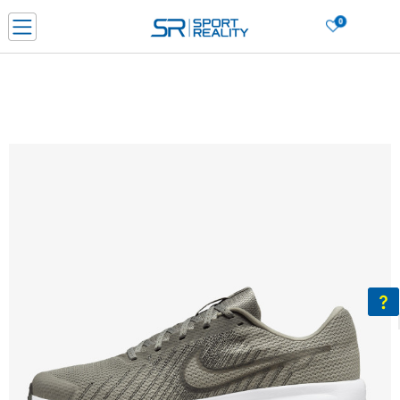
0
Нарачај online и заштеди
ДОЗНАЈ ПОВЕЌЕ
ДВА НАЧИНА НА ПЛАЌАЊЕ - при достава и со платежна картичка
ДОЗНАЈ ПОВЕЌЕ
LICK & COLLECT Платете со картичка online и подигнете во продавницата по ваш изб
ДОЗНАЈ ПОВЕЌЕ
Ценовник
ДОЗНАЈ ПОВЕЌЕ