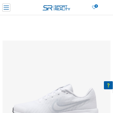
0
Нарачај online и заштеди
ДОЗНАЈ ПОВЕЌЕ
ДВА НАЧИНА НА ПЛАЌАЊЕ - при достава и со платежна картичка
ДОЗНАЈ ПОВЕЌЕ
LICK & COLLECT Платете со картичка online и подигнете во продавницата по ваш изб
ДОЗНАЈ ПОВЕЌЕ
Ценовник
ДОЗНАЈ ПОВЕЌЕ