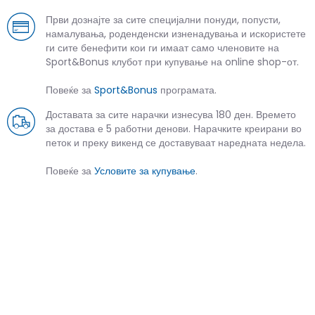
Први дознајте за сите специјални понуди, попусти,
намалувања, роденденски изненадувања и искористете
ги сите бенефити кои ги имаат само членовите на
Sport&Bonus клубот при купување на online shop-от.
Повеќе за
Sport&Bonus
програмата.
Доставата за сите нарачки изнесува 180 ден. Времето
за достава е 5 работни денови. Нарачките креирани во
петок и преку викенд се доставуваат наредната недела.
Повеќе за
Условите за купување
.
СЛИЧНИ ПРОИЗВОДИ