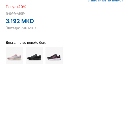
Извести ме за попуст
Попуст
20
%
3.990
MKD
3.192
MKD
Зштеда:
798
MKD
Достапно во повеќе бои:
10
42
27
10.5
42.5
27.5
5.5
36
22.5
6
36.5
23
6.5
37.5
23.5
7
38
24
7.5
38.5
24.5
8
39
25
8.5
40
25.5
9
40.5
26
9.5
41
26.5
11
43
11.5
44