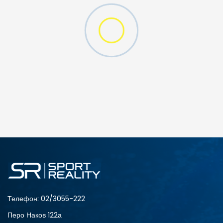
O (GS)
ДОДАДИ ВО КОРПА
4Y
5.5Y
6Y
7Y
Телефон:
02/3055-222
Перо Наков 122а