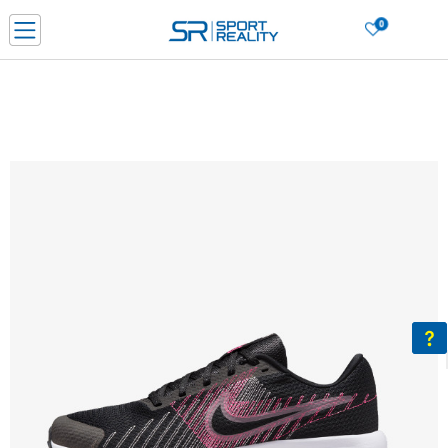
0
Нарачај online и заштеди
ДОЗНАЈ ПОВЕЌЕ
ДВА НАЧИНА НА ПЛАЌАЊЕ - при достава и со платежна картичка
ДОЗНАЈ ПОВЕЌЕ
LICK & COLLECT Платете со картичка online и подигнете во продавницата по ваш изб
ДОЗНАЈ ПОВЕЌЕ
Ценовник
ДОЗНАЈ ПОВЕЌЕ