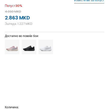
Извести ме за попуст
Попуст
30
%
4.090
MKD
2.863
MKD
Зштеда:
1.227
MKD
Достапно во повеќе бои:
10
42
27
5
35.5
22
5.5
36
22.5
6
36.5
23
6.5
37.5
23.5
7
38
24
7.5
38.5
24.5
8
39
25
8.5
40
25.5
9
40.5
26
9.5
41
26.5
Количина: