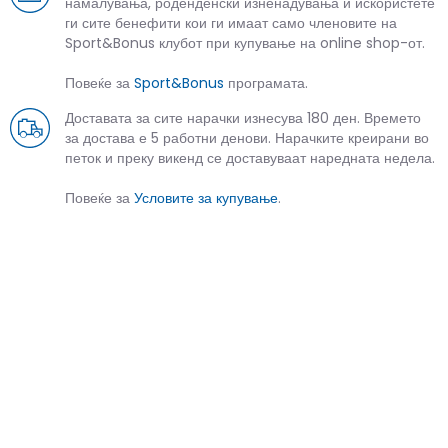
намалувања, роденденски изненадувања и искористете
ги сите бенефити кои ги имаат само членовите на
Sport&Bonus клубот при купување на online shop-от.
Повеќе за
Sport&Bonus
програмата.
Доставата за сите нарачки изнесува 180 ден. Времето
за достава е 5 работни денови. Нарачките креирани во
петок и преку викенд се доставуваат наредната недела.
Повеќе за
Условите за купување
.
СЛИЧНИ ПРОИЗВОДИ