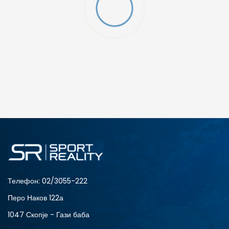
O (GS)
ДОДАДИ ВО КОРПА
4Y
5.5Y
6Y
7Y
S (GS)
Телефон:
02/3055-222
Перо Наков 122а
1047 Скопје - Гази баба