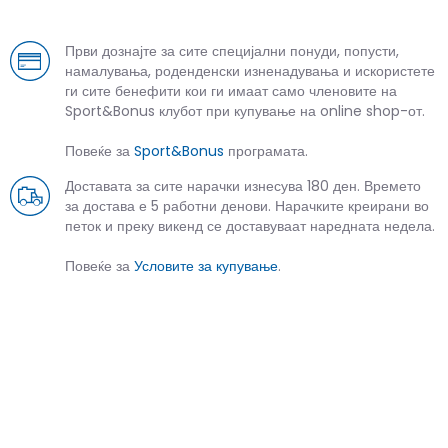
Први дознајте за сите специјални понуди, попусти,
намалувања, роденденски изненадувања и искористете
ги сите бенефити кои ги имаат само членовите на
Sport&Bonus клубот при купување на online shop-от.
Повеќе за
Sport&Bonus
програмата.
Доставата за сите нарачки изнесува 180 ден. Времето
за достава е 5 работни денови. Нарачките креирани во
петок и преку викенд се доставуваат наредната недела.
Повеќе за
Условите за купување
.
СЛИЧНИ ПРОИЗВОДИ