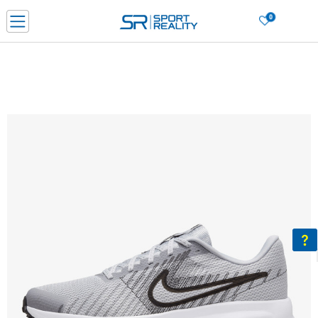
0
Нарачај online и заштеди
ДОЗНАЈ ПОВЕЌЕ
ДВА НАЧИНА НА ПЛАЌАЊЕ - при достава и со платежна картичка
ДОЗНАЈ ПОВЕЌЕ
LICK & COLLECT Платете со картичка online и подигнете во продавницата по ваш изб
ДОЗНАЈ ПОВЕЌЕ
Ценовник
ДОЗНАЈ ПОВЕЌЕ