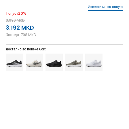
Извести ме за попуст
Попуст
20
%
3.990
MKD
3.192
MKD
Зштеда:
798
MKD
Достапно во повеќе бои:
7.5
40.5
25.5
6
38.5
15
49.5
7
40
6.5
39
9.5
43
27.5
9
42.5
27
8.5
42
26.5
8
41
26
10
44
28
14
48.5
32
13
47.5
31
12.5
47
30.5
12
46
30