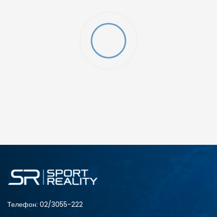
O (GS)
ДОДАДИ ВО КОРПА
4Y
5.5Y
6Y
7Y
Телефон:
02/3055-222