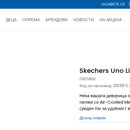
НАЈАВЕТЕ СЕ
ДЕЦА
ОПРЕМА
БРЕНДОВИ
НОВОСТИ
НА АКЦИЈA
Нарачај online и заштеди
ДОЗНАЈ ПОВЕЌЕ
НА НА ПЛАЌАЊЕ - при достава и со платежна картичка
ДОЗН
Lite
тете со картичка online и подигнете во продавницата по ваш 
Ценовник
ДОЗНАЈ ПОВЕЌЕ
Skechers Uno Li
ПАТИКИ
Код на производ:
310387L
Нека вашата девојчица з
патики со Air-Cooled M
среден ѓон за удобност в
Дознај повеќе