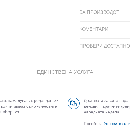
ЗА ПРОИЗВОДОТ
КОМЕНТАРИ
ПРОВЕРИ ДОСТАПНО
ЕДИНСТВЕНА УСЛУГА
усти, намалувања, роденденски
Доставата за сите нара
 кои ги имаат само членовите
денови. Нарачките креи
e shop-от.
наредната недела.
Повеќе за
Условите за 