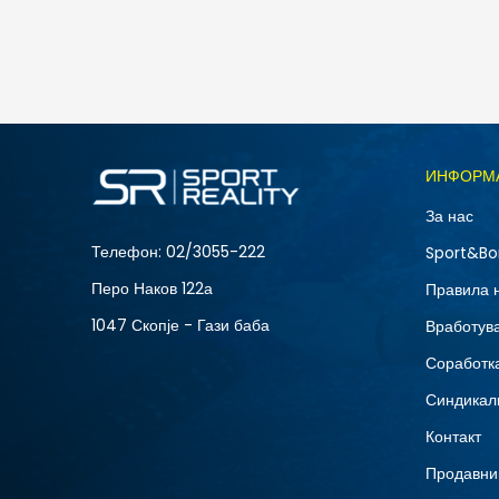
5.490
MKD
Големина
ИНФОРМ
10
За нас
12
Телефон:
02/3055-222
Sport&Bo
15
Перо Наков 122а
Правила 
8.5
1047 Скопје - Гази баба
Вработув
Соработка
Синдикал
Контакт
Продавни