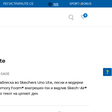
РЕГИСТРИРАЈТЕ СЕ
SPORT
&
BONUS
МК
0
АЈ ПОВЕЌЕ
избор
ДОЗНАЈ ПОВЕЌЕ
te
-SAGE
аблеска во Skechers Uno Lite, лесни и модерни
emory Foam® внатрешен ѓон и видлив Skech-Air®
о текот на целиот ден.