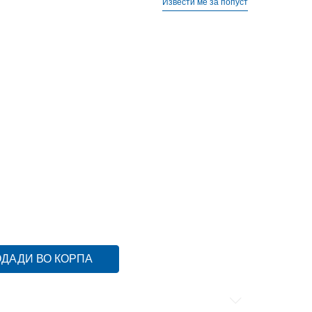
Извести ме за попуст
28
28
17.5
28.5
28.5
18
29
29
18.5
30
30
19
33
20.5
33.5
33.5
21
34
34
21.5
35
35
22
39
39
ДАДИ ВО КОРПА