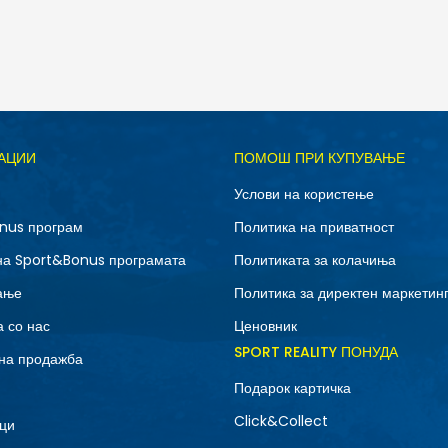
Д
АЦИИ
ПОМОШ ПРИ КУПУВАЊЕ
10.5
11
Услови на користење
12.5
13
nus програм
Политика на приватност
7
7.5
на Sport&Bonus програмата
Политиката за колачиња
9
9.5
ање
Политика за директен маркетин
 со нас
Ценовник
SPORT REALITY ПОНУДА
на продажба
Подарок картичка
Click&Collect
ци