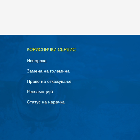
ОДАДИ ВО КОРПА
КОРИСНИЧКИ СЕРВИС
11.5
Испорака
14
Замена на големина
8
Право на откажување
г
Рекламациja
Статус на нарачка