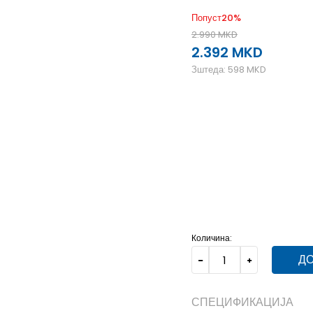
Попуст
20
%
2.990
MKD
2.392
MKD
Зштеда:
598
MKD
27
27
16.5
27.5
27.5
17
31
31
19.5
32
32
20
33
36
36
37
37
38
38
Количина:
ДО
СПЕЦИФИКАЦИЈА