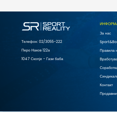
6.790
MKD
Големина
ИНФОРМ
40
За нас
42.5
Телефон:
02/3055-222
Sport&Bo
45.5
Перо Наков 122а
Правила 
1047 Скопје - Гази баба
Вработув
Соработка
Синдикал
Контакт
Продавни