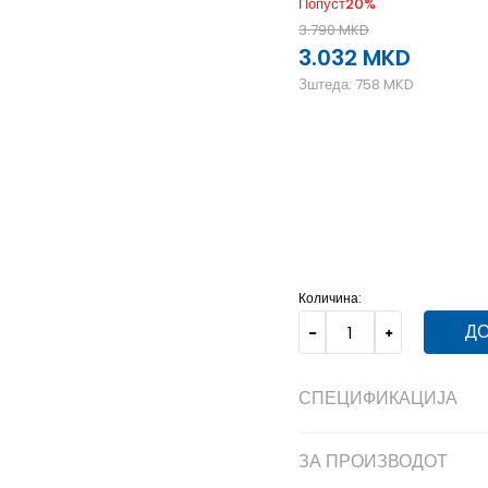
Попуст
20
%
3.790
MKD
3.032
MKD
Зштеда:
758
MKD
36
36
23
36.5
36.5
23.5
38.5
38.5
25.5
39
39
2
Количина:
ДО
СПЕЦИФИКАЦИЈА
ЗА ПРОИЗВОДОТ