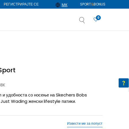
РЕГИСТРИРАЈТЕ СЕ
SPORT
&
BONUS
МК
0
АЈ ПОВЕЌЕ
избор
ДОЗНАЈ ПОВЕЌЕ
Sport
BBK
ил и удобноста со носење на Skechers Bobs
ust Wading женски lifestyle патики.
Извести ме за попуст