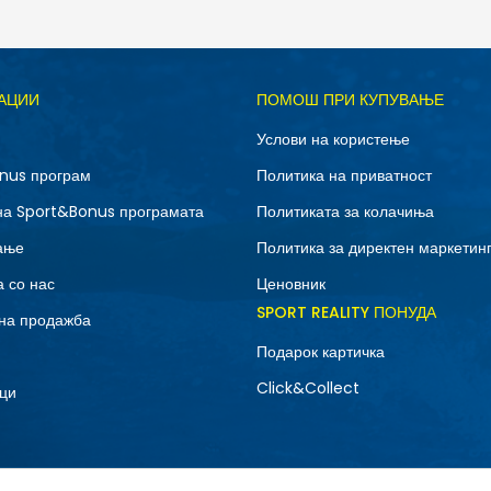
Д
АЦИИ
ПОМОШ ПРИ КУПУВАЊЕ
41
41.5
Услови на користење
43
44
nus програм
Политика на приватност
46
47.5
на Sport&Bonus програмата
Политиката за колачиња
ање
Политика за директен маркетин
 со нас
Ценовник
SPORT REALITY ПОНУДА
на продажба
Подарок картичка
Click&Collect
ци