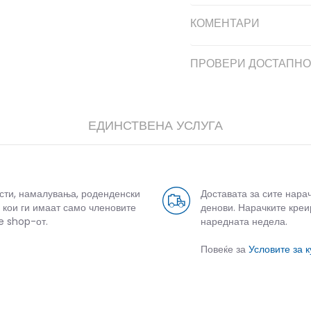
КОМЕНТАРИ
ПРОВЕРИ ДОСТАПНО
ЕДИНСТВЕНА УСЛУГА
усти, намалувања, роденденски
Доставата за сите нара
 кои ги имаат само членовите
денови. Нарачките креи
e shop-от.
наредната недела.
Повеќе за
Условите за 