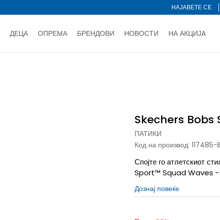
НАЈАВЕТЕ СЕ
ДЕЦА
ОПРЕМА
БРЕНДОВИ
НОВОСТИ
НА АКЦИЈA
Нарачај online и заштеди
ДОЗНАЈ ПОВЕЌЕ
НА НА ПЛАЌАЊЕ - при достава и со платежна картичка
ДОЗН
s Sport
тете со картичка online и подигнете во продавницата по ваш 
Ценовник
ДОЗНАЈ ПОВЕЌЕ
Skechers Bobs 
ПАТИКИ
Код на производ:
117485-
Спојте го атлетскиот ст
Sport™ Squad Waves - J
Дознај повеќе