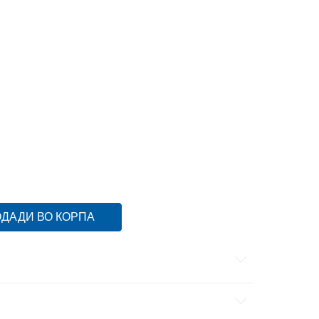
37
37
24
37.5
37.5
24.5
38
38
25
6
39.5
39.5
26.5
40
40
27
41
41
28
ДАДИ ВО КОРПА