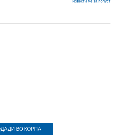
Извести ме за попуст
16.5
11.5C
28.5
17.5
11C
28
17
12.5C
30
18.5
.5
13C
31
19
1Y
32
20
2.5Y
34
21.5
2Y
33.5
21
ДАДИ ВО КОРПА