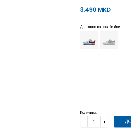
3.490
MKD
Достапно во повеќе бои:
1.5Y
33
20.5
10.5C
27.5
12C
29.5
18
13.5C
31.5
19
3Y
35
22
Количина:
ДО