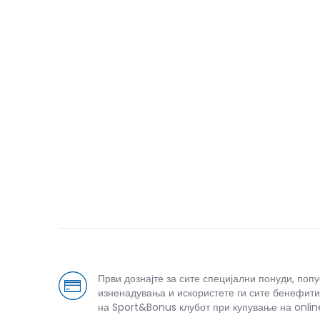
Први дознајте за сите специјални понуди, поп
изненадувања и искористете ги сите бенефити
на Sport&Bonus клубот при купување на onlin