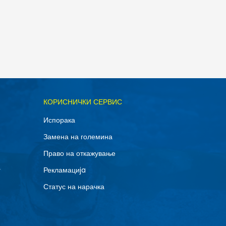
ОДАДИ ВО КОРПА
КОРИСНИЧКИ СЕРВИС
11.5
Испорака
14
Замена на големина
8
Право на откажување
г
Рекламациja
Статус на нарачка