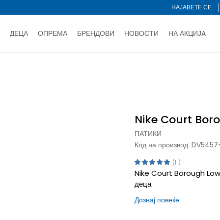
НАЈАВЕТЕ СЕ
ДЕЦА
ОПРЕМА
БРЕНДОВИ
НОВОСТИ
НА АКЦИЈA
Нарачај online и заштеди
ДОЗНАЈ ПОВЕЌЕ
НА НА ПЛАЌАЊЕ - при достава и со платежна картичка
ДОЗН
orough Low Recraft
тете со картичка online и подигнете во продавницата по ваш 
Ценовник
ДОЗНАЈ ПОВЕЌЕ
Nike Court Bor
ПАТИКИ
Код на производ:
DV5457-
1
Nike Court Borough Low 
деца.
Дознај повеќе