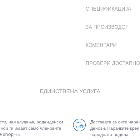
СПЕЦИФИКАЦИЈА
ЗА ПРОИЗВОДОТ
КОМЕНТАРИ
ПРОВЕРИ ДОСТАПНО
ЕДИНСТВЕНА УСЛУГА
усти, намалувања, роденденски
Доставата за сите нара
 кои ги имаат само членовите
денови. Нарачките креи
e shop-от.
наредната недела.