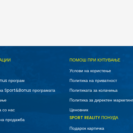
Д
АЦИИ
ПОМОШ ПРИ КУПУВАЊЕ
10.5
11
Услови на користење
12.5
13
nus програм
Политика на приватност
7
7.5
на Sport&Bonus програмата
Политиката за колачиња
9
9.5
ање
Политика за директен маркетин
 со нас
Ценовник
SPORT REALITY ПОНУДА
на продажба
Подарок картичка