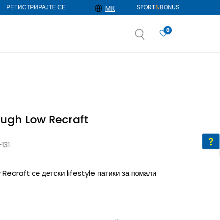
РЕГИСТРИРАЈТЕ СЕ
SPORT
&
BONUS
МК
0
АЈ ПОВЕЌЕ
избор
ДОЗНАЈ ПОВЕЌЕ
ough Low Recraft
131
Recraft се детски lifestyle патики за помали