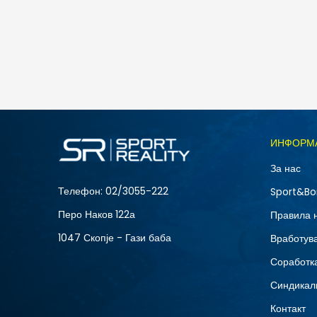
Nike NIKE COURT VISION LO P NB
5.490
MKD
Големина
ИНФОРМ
10
За нас
12
Телефон:
02/3055-222
Sport&Bo
15
Перо Наков 122а
Правила 
8.5
1047 Скопје - Гази баба
Вработув
Соработка
Синдикал
Контакт