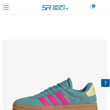
0
Нарачај online и заштеди
ДОЗНАЈ ПОВЕЌЕ
ДВА НАЧИНА НА ПЛАЌАЊЕ - при достава и со платежна картичка
ДОЗНАЈ ПОВЕЌЕ
LICK & COLLECT Платете со картичка online и подигнете во продавницата по ваш изб
ДОЗНАЈ ПОВЕЌЕ
Ценовник
ДОЗНАЈ ПОВЕЌЕ