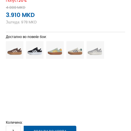
Попуст
20
%
4.888
MKD
3.910
MKD
Зштеда:
978
MKD
Достапно во повеќе бои:
3-
36
22
4
36 2/3
22.5
4-
37 1/3
23
5
38
23.5
5-
38 2/3
24
6
39 1/3
24.5
6-
40
25
7
40 2/3
25.5
7-
41 1/3
26
8
42
26.5
8-
42 2/3
27
9-
44
28
Количина: