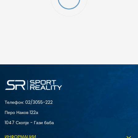
O (GS)
ДОДАДИ ВО КОРПА
4Y
5.5Y
6Y
7Y
S (GS)
Телефон:
02/3055-222
Перо Наков 122а
1047 Скопје - Гази баба
ИНФОРМАЦИИ