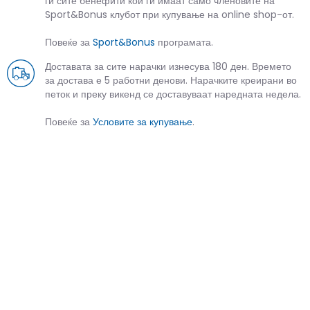
ги сите бенефити кои ги имаат само членовите на
Sport&Bonus клубот при купување на online shop-от.
Повеќе за
Sport&Bonus
програмата.
Доставата за сите нарачки изнесува 180 ден. Времето
за достава е 5 работни денови. Нарачките креирани во
петок и преку викенд се доставуваат наредната недела.
Повеќе за
Условите за купување
.
СЛИЧНИ ПРОИЗВОДИ