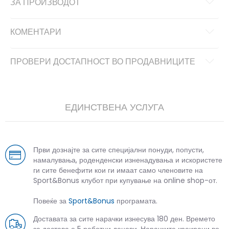
ЗА ПРОИЗВОДОТ
КОМЕНТАРИ
ПРОВЕРИ ДОСТАПНОСТ ВО ПРОДАВНИЦИТЕ
ЕДИНСТВЕНА УСЛУГА
Први дознајте за сите специјални понуди, попусти,
намалувања, роденденски изненадувања и искористете
ги сите бенефити кои ги имаат само членовите на
Sport&Bonus клубот при купување на online shop-от.
Повеќе за
Sport&Bonus
програмата.
Доставата за сите нарачки изнесува 180 ден. Времето
за достава е 5 работни денови. Нарачките креирани во