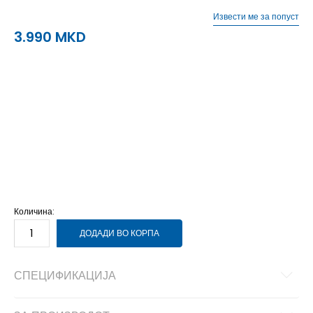
Извести ме за попуст
3.990
MKD
40
40
25.5
41
41
26
41.5
41.5
26.5
42
42
27
42.5
42.5
27.5
43
43
28
44
44
28.5
45
45
29
45.5
45.5
29.5
46
46
30
47.5
47.5
31
48.5
48.5
31.5
Количина:
ДОДАДИ ВО КОРПА
СПЕЦИФИКАЦИЈА