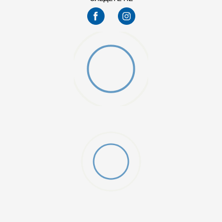
9.5
O (GS)