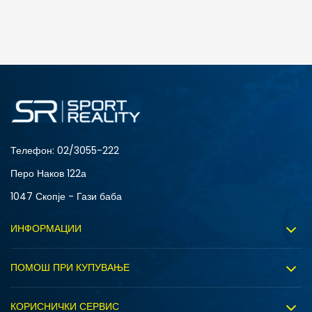
ДОДАДИ ВО КОРПА
4Y
5.5Y
6Y
7Y
Телефон:
02/3055-222
Перо Наков 122а
1047 Скопје - Гази баба
ИНФОРМАЦИИ
За нас
ПОМОШ ПРИ КУПУВАЊЕ
Sport&Bonus програм
Услови на користење
Правила на Sport&Bonus програмата
КОРИСНИЧКИ СЕРВИС