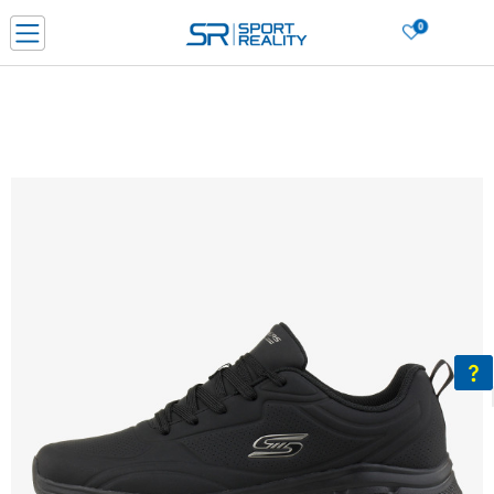
0
Нарачај online и заштеди
ДОЗНАЈ ПОВЕЌЕ
ДВА НАЧИНА НА ПЛАЌАЊЕ - при достава и со платежна картичка
ДОЗНАЈ ПОВЕЌЕ
LICK & COLLECT Платете со картичка online и подигнете во продавницата по ваш изб
ДОЗНАЈ ПОВЕЌЕ
Ценовник
ДОЗНАЈ ПОВЕЌЕ