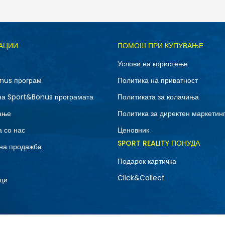
Д
АЦИИ
ПОМОШ ПРИ КУПУВАЊЕ
10.5
11
Услови на користење
12.5
13
nus програм
Политика на приватност
7
7.5
на Sport&Bonus програмата
Политиката за колачиња
9
9.5
ање
Политика за директен маркетин
 со нас
Ценовник
SPORT REALITY ПОНУДА
на продажба
Подарок картичка
Click&Collect
ци