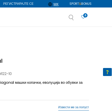
РЕГИСТРИРАЈТЕ СЕ
SPORT
&
BONUS
МК
0
АЈ ПОВЕЌЕ
избор
ДОЗНАЈ ПОВЕЌЕ
l
122-10
agonal машки копачки, еволуција во обувки за
Извести ме за попуст