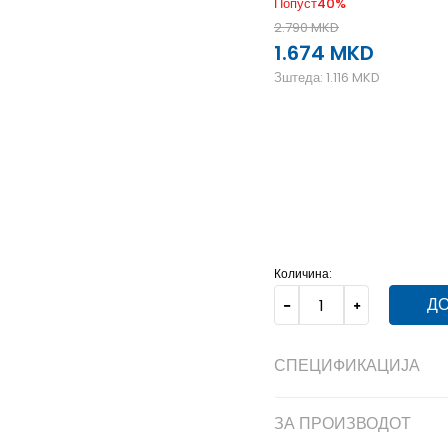
Попуст
40
%
2.790
MKD
1.674
MKD
Зштеда:
1.116
MKD
40
40
25
41
41
26
4
46
46
30
47
47
30.5
Количина:
ДО
СПЕЦИФИКАЦИЈА
ЗА ПРОИЗВОДОТ