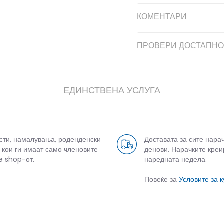
КОМЕНТАРИ
ПРОВЕРИ ДОСТАПНО
ЕДИНСТВЕНА УСЛУГА
усти, намалувања, роденденски
Доставата за сите нара
 кои ги имаат само членовите
денови. Нарачките креи
e shop-от.
наредната недела.
Повеќе за
Условите за 