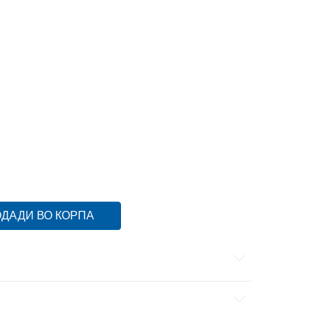
2
42
26.5
43
43
27.5
44
44
28
45
45
29
ДАДИ ВО КОРПА