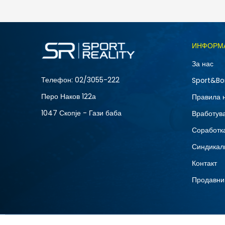
5.490
MKD
Големина
ИНФОРМ
10
За нас
12
Телефон:
02/3055-222
Sport&Bo
15
Перо Наков 122а
Правила 
8.5
1047 Скопје - Гази баба
Вработув
Соработка
Синдикал
Контакт
Продавни