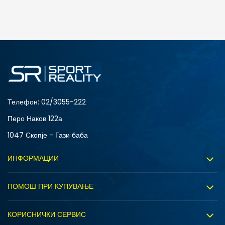
ДОДАДИ ВО КОРПА
4Y
5.5Y
6Y
7Y
Телефон:
02/3055-222
Перо Наков 122а
1047 Скопје - Гази баба
ИНФОРМАЦИИ
За нас
ПОМОШ ПРИ КУПУВАЊЕ
Sport&Bonus програм
Услови на користење
Правила на Sport&Bonus програмата
КОРИСНИЧКИ СЕРВИС
Политика на приватност