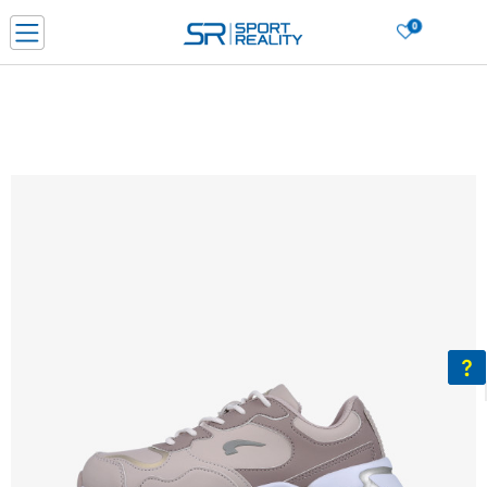
0
Нарачај online и заштеди
ДОЗНАЈ ПОВЕЌЕ
ДВА НАЧИНА НА ПЛАЌАЊЕ - при достава и со платежна картичка
ДОЗНАЈ ПОВЕЌЕ
LICK & COLLECT Платете со картичка online и подигнете во продавницата по ваш изб
ДОЗНАЈ ПОВЕЌЕ
Ценовник
ДОЗНАЈ ПОВЕЌЕ