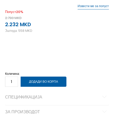
Извести ме за попуст
Попуст
20
%
2.790
MKD
2.232
MKD
Зштеда:
558
MKD
36
36
37
37
38
38
39
39
40
40
Количина:
ДОДАДИ ВО КОРПА
СПЕЦИФИКАЦИЈА
ЗА ПРОИЗВОДОТ