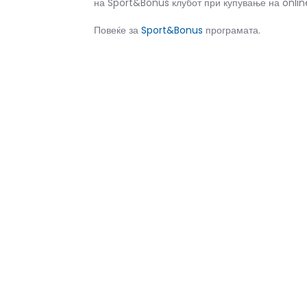
на Sport&Bonus клубот при купување на onlin
Повеќе за
Sport&Bonus
програмата.