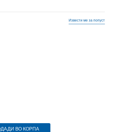
Извести ме за попуст
11
43.5
27.5
5
35.5
22.5
5.5
36
22.75
6
37
23
7.5
39
24.5
8
39.5
25
8.5
40
25.5
6
11.5
44
12
44.5
13
46
ДАДИ ВО КОРПА