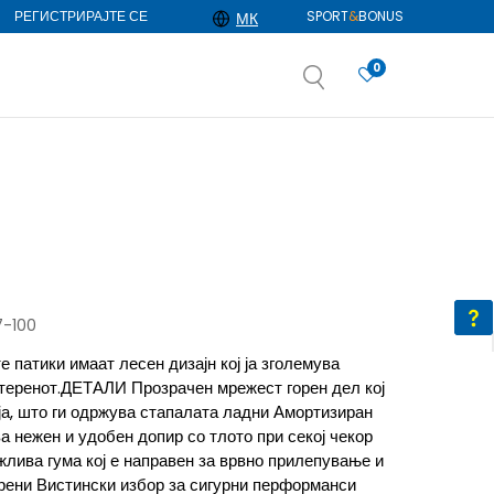
РЕГИСТРИРАЈТЕ СЕ
SPORT
&
BONUS
МК
0
АЈ ПОВЕЌЕ
избор
ДОЗНАЈ ПОВЕЌЕ
7-100
 патики имаат лесен дизајн кој ја зголемува
 теренот.ДЕТАЛИ Прозрачен мрежест горен дел кој
а, што ги одржува стапалата ладни Амортизиран
а нежен и удобен допир со тлото при секој чекор
лива гума кој е направен за врвно прилепување и
ерени Вистински избор за сигурни перформанси