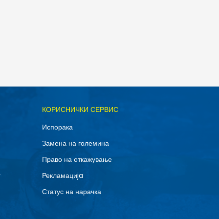
ОДАДИ ВО КОРПА
КОРИСНИЧКИ СЕРВИС
42
Испорака
45
Замена на големина
48.5
Право на откажување
г
Рекламациja
Статус на нарачка