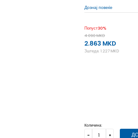
Дознај повеќе
Попуст
30
%
4.090
MKD
2.863
MKD
Зштеда:
1.227
MKD
10
42
26.5
10.5
42.5
27
6.5
37.5
23.5
7
38
24
9
40.5
25.75
9.5
41.5
2
Количина:
ДО