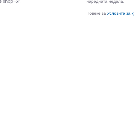
e shop-от.
наредната недела.
Повеќе за
Условите за 
СЛИЧНИ ПРОИЗВОДИ