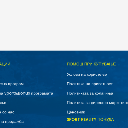
Д
АЦИИ
ПОМОШ ПРИ КУПУВАЊЕ
41
41.5
Услови на користење
43
44
nus програм
Политика на приватност
46
47.5
на Sport&Bonus програмата
Политиката за колачиња
ање
Политика за директен маркетин
 со нас
Ценовник
SPORT REALITY ПОНУДА
на продажба