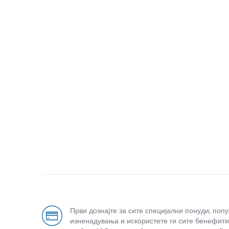
Први дознајте за сите специјални понуди, поп
изненадувања и искористете ги сите бенефити