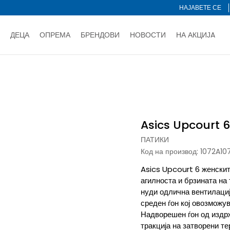
НАЈАВЕТЕ СЕ
ДЕЦА
ОПРЕМА
БРЕНДОВИ
НОВОСТИ
НА АКЦИЈA
Нарачај online и заштеди
ДОЗНАЈ ПОВЕЌЕ
НА НА ПЛАЌАЊЕ - при достава и со платежна картичка
ДОЗН
t 6
тете со картичка online и подигнете во продавницата по ваш 
Ценовник
ДОЗНАЈ ПОВЕЌЕ
Asics Upcourt 6
ПАТИКИ
Код на производ:
1072A10
Asics Upcourt 6 женските
агилноста и брзината на
нуди одлична вентилациј
среден ѓон кој овозможув
Надворешен ѓон од издрж
тракција на затворени т