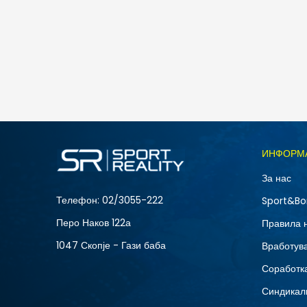
Skechers BADGER - KODA
6.790
MKD
Големина
ИНФОРМ
40
За нас
42.5
Телефон:
02/3055-222
Sport&Bo
45.5
Перо Наков 122а
Правила 
1047 Скопје - Гази баба
Вработув
Соработка
Синдикал