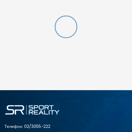
O (GS)
ДОДАДИ ВО КОРПА
4Y
5.5Y
6Y
7Y
Телефон:
02/3055-222