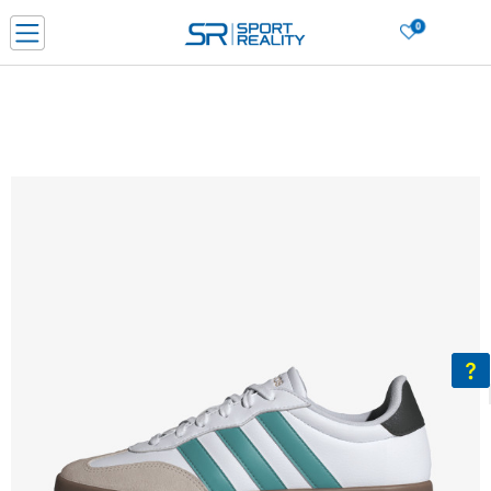
0
Нарачај online и заштеди
ДОЗНАЈ ПОВЕЌЕ
ДВА НАЧИНА НА ПЛАЌАЊЕ - при достава и со платежна картичка
ДОЗНАЈ ПОВЕЌЕ
LICK & COLLECT Платете со картичка online и подигнете во продавницата по ваш изб
ДОЗНАЈ ПОВЕЌЕ
Ценовник
ДОЗНАЈ ПОВЕЌЕ