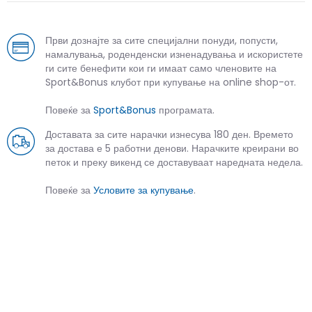
Први дознајте за сите специјални понуди, попусти,
намалувања, роденденски изненадувања и искористете
ги сите бенефити кои ги имаат само членовите на
Sport&Bonus клубот при купување на online shop-от.
Повеќе за
Sport&Bonus
програмата.
Доставата за сите нарачки изнесува 180 ден. Времето
за достава е 5 работни денови. Нарачките креирани во
петок и преку викенд се доставуваат наредната недела.
Повеќе за
Условите за купување
.
СЛИЧНИ ПРОИЗВОДИ