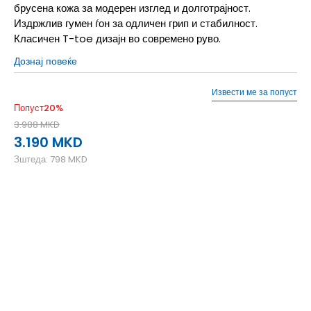
брусена кожа за модерен изглед и долготрајност.
Издржлив гумен ѓон за одличен грип и стабилност.
Класичен T-toe дизајн во современо руво.
Дознај повеќе
Извести ме за попуст
Попуст
20
%
3.988
MKD
3.190
MKD
Зштеда:
798
MKD
3-
36
22
4
36 2/3
22.5
4-
37 1/3
23
5
38
23.5
5-
38 2/3
24
6
39 1/3
24.5
6-
40
25
7
40 2/3
25.5
7-
41 1/3
26
8
42
26.5
8-
42 2/3
27
9
43 1/3
27.5