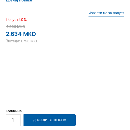
Извести ме за попуст
Попуст
40
%
4.390
MKD
2.634
MKD
Зштеда:
1.756
MKD
35.5
35.5
22
36
36
22.5
37
37
23
37.5
37.5
23.5
38
38
24
38.5
38.5
24.5
39
39
25
40
40
25.5
40.5
40.5
26
41
41
26.5
42
42
27
42.5
42.5
27.5
Количина:
ДОДАДИ ВО КОРПА