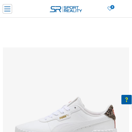
0
Нарачај online и заштеди
ДОЗНАЈ ПОВЕЌЕ
ДВА НАЧИНА НА ПЛАЌАЊЕ - при достава и со платежна картичка
ДОЗНАЈ ПОВЕЌЕ
LICK & COLLECT Платете со картичка online и подигнете во продавницата по ваш изб
ДОЗНАЈ ПОВЕЌЕ
Ценовник
ДОЗНАЈ ПОВЕЌЕ