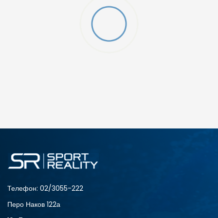
O (GS)
ДОДАДИ ВО КОРПА
4Y
5.5Y
6Y
7Y
Телефон:
02/3055-222
Перо Наков 122а