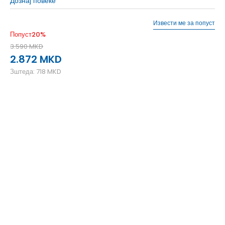
Дознај повеќе
Извести ме за попуст
Попуст
20
%
3.590
MKD
2.872
MKD
Зштеда:
718
MKD
41
41
26.5
48
48
31
47
47
31
46
46
30
45
45
29.5
44.5
44.5
29
44
44
28.5
43
43
28
42.5
42.5
27.5
42
42
27
35.5
35.5
22
40.5
40.5
26
40
40
25.5
39
39
25
38.5
38.5
24.5
38
38
24
37.5
37.5
23.5
37
37
23
36
36
22.5