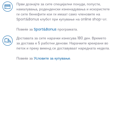
Први дознајте за сите специјални понуди, попусти,
намалувања, роденденски изненадувања и искористете
ги сите бенефити кои ги имаат само членовите на
Sport&Bonus клубот при купување на online shop-от.
Повеќе за
Sport&Bonus
програмата.
Доставата за сите нарачки изнесува 180 ден. Времето
за достава е 5 работни денови. Нарачките креирани во
петок и преку викенд се доставуваат наредната недела.
Повеќе за
Условите за купување
.
СЛИЧНИ ПРОИЗВОДИ