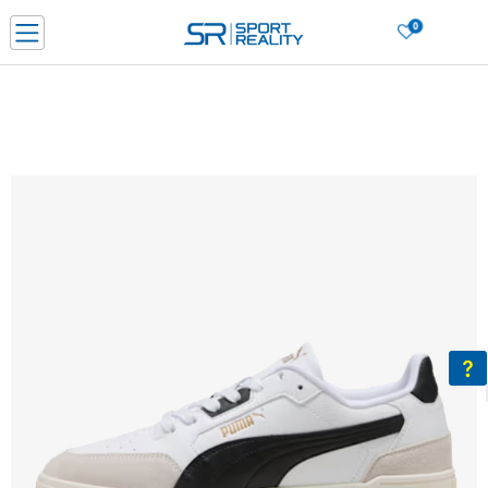
0
Нарачај online и заштеди
ДОЗНАЈ ПОВЕЌЕ
ДВА НАЧИНА НА ПЛАЌАЊЕ - при достава и со платежна картичка
ДОЗНАЈ ПОВЕЌЕ
LICK & COLLECT Платете со картичка online и подигнете во продавницата по ваш изб
ДОЗНАЈ ПОВЕЌЕ
Ценовник
ДОЗНАЈ ПОВЕЌЕ