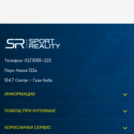
ДОДАДИ ВО КОРПА
4Y
5.5Y
6Y
7Y
S (GS)
Телефон:
02/3055-222
Перо Наков 122а
1047 Скопје - Гази баба
ИНФОРМАЦИИ
ДОДАДИ ВО КОРПА
За нас
ПОМОШ ПРИ КУПУВАЊЕ
4Y
5.5Y
Sport&Bonus програм
Услови на користење
6Y
7Y
Правила на Sport&Bonus програмата
КОРИСНИЧКИ СЕРВИС
Политика на приватност