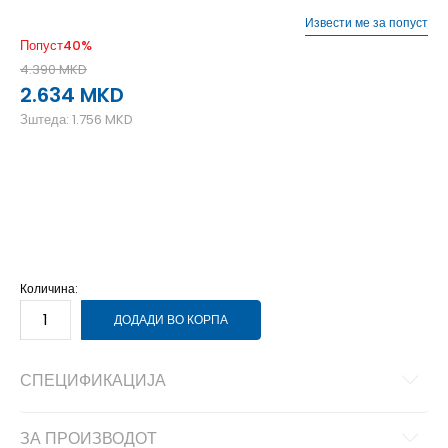
Извести ме за попуст
Попуст
40
%
4.390
MKD
2.634
MKD
Зштеда:
1.756
MKD
40
40
41
41
42
42
43
43
44
44
45
45
46
46
Количина:
ДОДАДИ ВО КОРПА
СПЕЦИФИКАЦИЈА
ЗА ПРОИЗВОДОТ