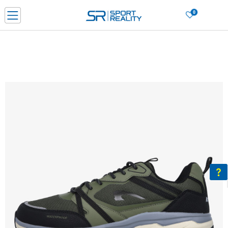
0
Нарачај online и заштеди
ДОЗНАЈ ПОВЕЌЕ
ДВА НАЧИНА НА ПЛАЌАЊЕ - при достава и со платежна картичка
ДОЗНАЈ ПОВЕЌЕ
LICK & COLLECT Платете со картичка online и подигнете во продавницата по ваш изб
ДОЗНАЈ ПОВЕЌЕ
Ценовник
ДОЗНАЈ ПОВЕЌЕ