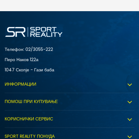
ДОДАДИ ВО КОРПА
4Y
5.5Y
6Y
7Y
Телефон:
02/3055-222
Перо Наков 122а
1047 Скопје - Гази баба
ИНФОРМАЦИИ
За нас
ПОМОШ ПРИ КУПУВАЊЕ
Sport&Bonus програм
Услови на користење
Правила на Sport&Bonus програмата
КОРИСНИЧКИ СЕРВИС
Политика на приватност
Вработување
Испорака
Политиката за колачиња
SPORT REALITY ПОНУДА
Соработка со нас