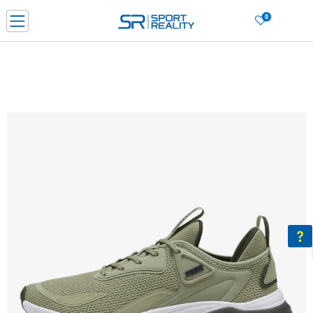
0
Нарачај online и заштеди
ДОЗНАЈ ПОВЕЌЕ
ДВА НАЧИНА НА ПЛАЌАЊЕ - при достава и со платежна картичка
ДОЗНАЈ ПОВЕЌЕ
LICK & COLLECT Платете со картичка online и подигнете во продавницата по ваш изб
ДОЗНАЈ ПОВЕЌЕ
Ценовник
ДОЗНАЈ ПОВЕЌЕ