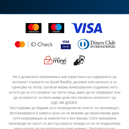
Замена на големина
Политика за директен маркетинг
Синдикална продажба
Подарок картичка
S (GS)
Право на откажување
Ценовник
Контакт
Click&Collect
Рекламациja
Продавници
Статус на нарачка
ДОДАДИ ВО КОРПА
4Y
5.5Y
Не е дозволено превземање или користење на содржината од
интернет страните на Sport Reality, делумно или целосно a се
6Y
7Y
однесува на логоа, трговски марки, комерцијални содржини, ниту
истите да се отстапуваат на трети лица, јавно да се објавуваат или
да се користат за било какви цели, без писмена согласност од
БДС.МК ДООЕЛ.
Настојуваме да бидеме што попрецизни во описот на производот,
фотографијата и самата цена, но не можеме да гарантираме дака
сите информации се комплетни и без грешка. Сите прикажани
производи на сајтот се дел од нашата понуда, но не се подразбира
дека мораат да се достапни во секој момент. Достапноста на