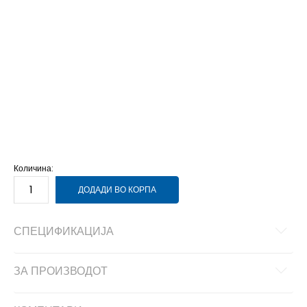
41
41
26.5
48.5
48.5
47
47
31
46
46
30
45
45
29.5
44.5
44.5
29
44
44
28.5
43
43
28
42.5
42.5
27.5
42
42
27
35.5
35.5
22
40.5
40.5
26
40
40
25.5
39
39
25
38.5
38.5
24.5
38
38
24
37.5
37.5
23.5
37
37
23
36
36
22.5
Количина:
ДОДАДИ ВО КОРПА
СПЕЦИФИКАЦИЈА
ЗА ПРОИЗВОДОТ