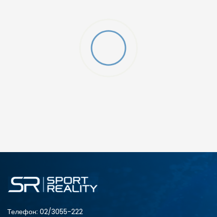
O (GS)
ДОДАДИ ВО КОРПА
4Y
5.5Y
6Y
7Y
S (GS)
Телефон:
02/3055-222