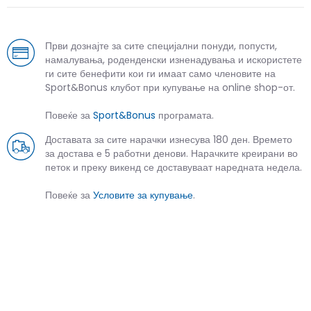
Први дознајте за сите специјални понуди, попусти,
намалувања, роденденски изненадувања и искористете
ги сите бенефити кои ги имаат само членовите на
Sport&Bonus клубот при купување на online shop-от.
Повеќе за
Sport&Bonus
програмата.
Доставата за сите нарачки изнесува 180 ден. Времето
за достава е 5 работни денови. Нарачките креирани во
петок и преку викенд се доставуваат наредната недела.
Повеќе за
Условите за купување
.
СЛИЧНИ ПРОИЗВОДИ