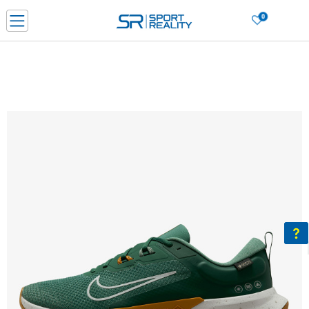
0
Нарачај online и заштеди
ДОЗНАЈ ПОВЕЌЕ
ДВА НАЧИНА НА ПЛАЌАЊЕ - при достава и со платежна картичка
ДОЗНАЈ ПОВЕЌЕ
LICK & COLLECT Платете со картичка online и подигнете во продавницата по ваш изб
ДОЗНАЈ ПОВЕЌЕ
Ценовник
ДОЗНАЈ ПОВЕЌЕ