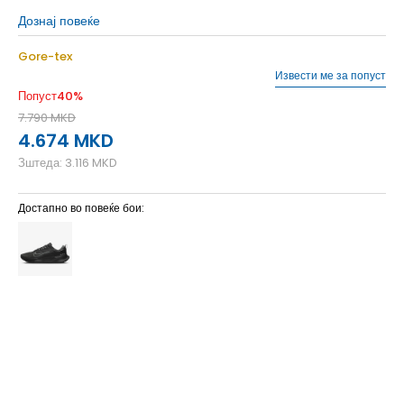
Дознај повеќе
Gore-tex
Извести ме за попуст
Попуст
40
%
7.790
MKD
4.674
MKD
Зштеда:
3.116
MKD
Достапно во повеќе бои:
10
44
28
10.5
44.5
28.5
11
45
29
11.5
45.5
29.5
12
46
30
12.5
47
30.5
7
40
25
7.5
40.5
25.5