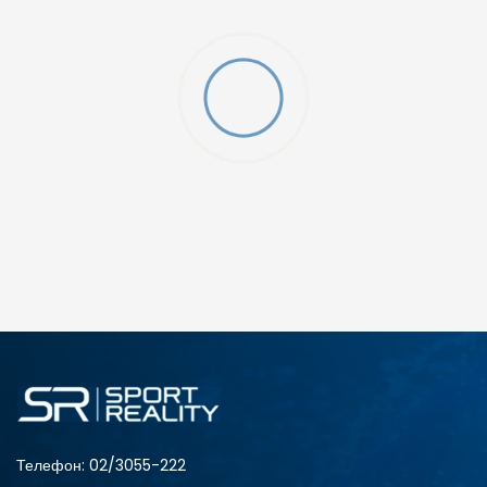
O (GS)
ДОДАДИ ВО КОРПА
4Y
5.5Y
6Y
7Y
Телефон:
02/3055-222