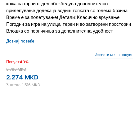
кожа на горниот дел обезбедува дополнително
прилепување додека ја водиш топката со голема брзина.
Време е за полетување! Детали: Класично врзување
Погодни за игра на улица, терен и во затворени простории
Влошка со перничиња за дополнителна удобност
Дознај повеќе
Извести ме за попуст
Попуст
40
%
3.790
MKD
2.274
MKD
Зштеда:
1.516
MKD
1.5Y
33
20.5
1Y
32
20
2.5Y
34
21.5
2Y
33.5
21
3.5Y
35.5
22.5
3Y
35
22
4.5Y
36.5
23.5
4Y
36
23