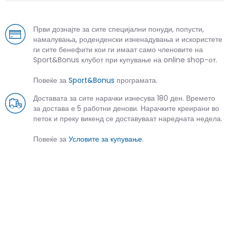
Први дознајте за сите специјални понуди, попусти,
намалувања, роденденски изненадувања и искористете
ги сите бенефити кои ги имаат само членовите на
Sport&Bonus клубот при купување на online shop-от.
Повеќе за
Sport&Bonus
програмата.
Доставата за сите нарачки изнесува 180 ден. Времето
за достава е 5 работни денови. Нарачките креирани во
петок и преку викенд се доставуваат наредната недела.
Повеќе за
Условите за купување
.
СЛИЧНИ ПРОИЗВОДИ