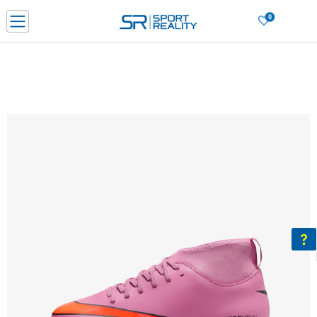
0
Нарачај online и заштеди
ДОЗНАЈ ПОВЕЌЕ
ДВА НАЧИНА НА ПЛАЌАЊЕ - при достава и со платежна картичка
ДОЗНАЈ ПОВЕЌЕ
LICK & COLLECT Платете со картичка online и подигнете во продавницата по ваш изб
ДОЗНАЈ ПОВЕЌЕ
Ценовник
ДОЗНАЈ ПОВЕЌЕ