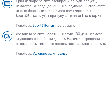
Први дознајте за сите специјални понуди, попусти,
намалувања, роденденски изненадувања и искористете
ги сите бенефити кои ги имаат само членовите на
Sport&Bonus клубот при купување на online shop-от.
Повеќе за
Sport&Bonus
програмата.
Доставата за сите нарачки изнесува 180 ден. Времето
за достава е 5 работни денови. Нарачките креирани во
петок и преку викенд се доставуваат наредната недела.
Повеќе за
Условите за купување
.
СЛИЧНИ ПРОИЗВОДИ