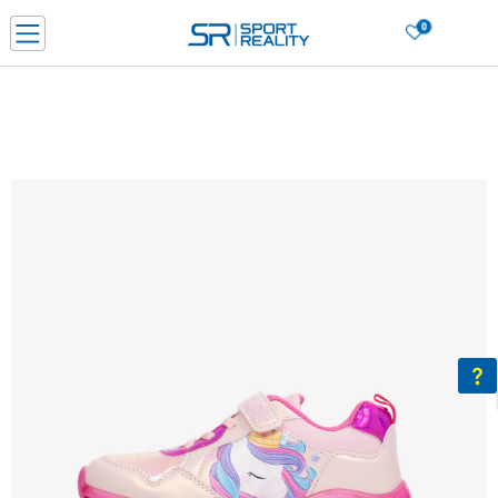
0
Нарачај online и заштеди
ДОЗНАЈ ПОВЕЌЕ
ДВА НАЧИНА НА ПЛАЌАЊЕ - при достава и со платежна картичка
ДОЗНАЈ ПОВЕЌЕ
LICK & COLLECT Платете со картичка online и подигнете во продавницата по ваш изб
ДОЗНАЈ ПОВЕЌЕ
Ценовник
ДОЗНАЈ ПОВЕЌЕ