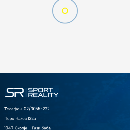
O (GS)
ДОДАДИ ВО КОРПА
4Y
5.5Y
6Y
7Y
Телефон:
02/3055-222
Перо Наков 122а
1047 Скопје - Гази баба