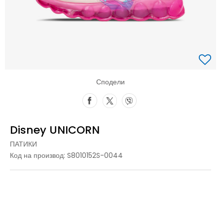
Сподели
Disney UNICORN
ПАТИКИ
Код на производ:
S8010152S-0044
24
24
25
25
26
26
27
27
28
28
29
29
30
30