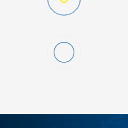
O (GS)
ДОДАДИ ВО КОРПА
4Y
5.5Y
6Y
7Y