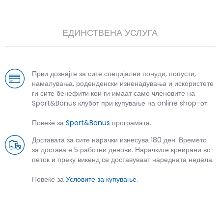
ЕДИНСТВЕНА УСЛУГА
Први дознајте за сите специјални понуди, попусти,
намалувања, роденденски изненадувања и искористете
ги сите бенефити кои ги имаат само членовите на
Sport&Bonus клубот при купување на online shop-от.
Повеќе за
Sport&Bonus
програмата.
Доставата за сите нарачки изнесува 180 ден. Времето
за достава е 5 работни денови. Нарачките креирани во
петок и преку викенд се доставуваат наредната недела.
Повеќе за
Условите за купување
.
СЛИЧНИ ПРОИЗВОДИ