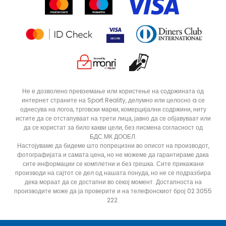
Продавници
Статус на нарачка
Не е дозволено превземање или користење на содржината од
интернет страните на Sport Reality, делумно или целосно a се
однесува на логоа, трговски марки, комерцијални содржини, ниту
истите да се отстапуваат на трети лица, јавно да се објавуваат или
да се користат за било какви цели, без писмена согласност од
БДС.МК ДООЕЛ.
Настојуваме да бидеме што попрецизни во описот на производот,
фотографијата и самата цена, но не можеме да гарантираме дака
сите информации се комплетни и без грешка. Сите прикажани
производи на сајтот се дел од нашата понуда, но не се подразбира
дека мораат да се достапни во секој момент. Достапноста на
производите може да ја проверите и на телефонскиот број 02 3055
222.
ДОДАДИ ВО КОРПА