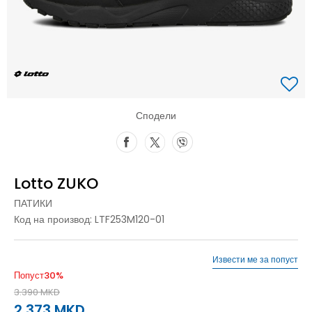
Сподели
Lotto ZUKO
ПАТИКИ
Код на производ:
LTF253M120-01
Извести ме за попуст
Попуст
30
%
3.390
MKD
2.373
MKD