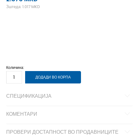
Зштеда:
1.017
MKD
40
40
25.5
41
41
26.5
42
42
27
43
43
27.7
44
44
28.5
45
45
29
46
46
30
Количина:
ДОДАДИ ВО КОРПА
СПЕЦИФИКАЦИЈА
КОМЕНТАРИ
ПРОВЕРИ ДОСТАПНОСТ ВО ПРОДАВНИЦИТЕ