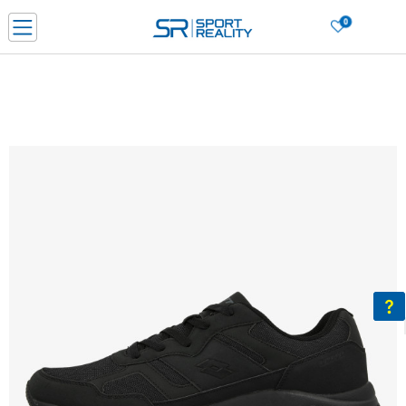
0
Нарачај online и заштеди
ДОЗНАЈ ПОВЕЌЕ
ДВА НАЧИНА НА ПЛАЌАЊЕ - при достава и со платежна картичка
ДОЗНАЈ ПОВЕЌЕ
LICK & COLLECT Платете со картичка online и подигнете во продавницата по ваш изб
ДОЗНАЈ ПОВЕЌЕ
Ценовник
ДОЗНАЈ ПОВЕЌЕ