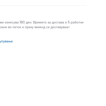
чки изнесува 180 ден. Времето за достава е 5 работни
рани во петок и преку викенд се доставуваат
купување
.