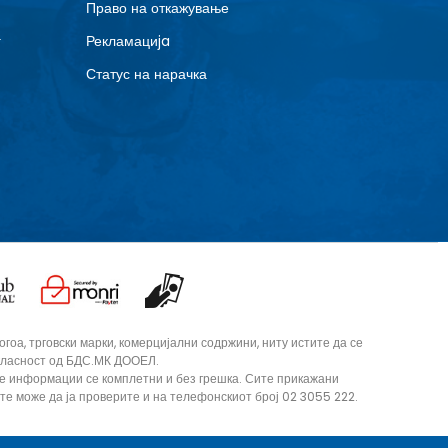
Право на откажување
г
Рекламациja
Статус на нарачка
оа, трговски марки, комерцијални содржини, ниту истите да се
согласност од БДС.МК ДООЕЛ.
те информации се комплетни и без грешка. Сите прикажани
ите може да ја проверите и на телефонскиот број 02 3055 222.