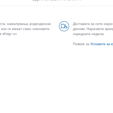
усти, намалувања, роденденски
Доставата за сите нара
 кои ги имаат само членовите
денови. Нарачките креи
e shop-от.
наредната недела.
Повеќе за
Условите за 
СЛИЧНИ ПРОИЗВОДИ