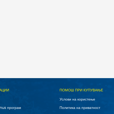
дели
Д
АЦИИ
ПОМОШ ПРИ КУПУВАЊЕ
10.5
11
Услови на користење
12.5
13
nus програм
Политика на приватност
7
7.5