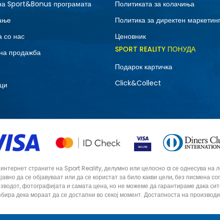
на Sport&Bonus програмата
Политиката за колачиња
9
9.5
ање
Политика за директен маркетин
 со нас
Ценовник
SPORT REALITY ПОНУДА
на продажба
Подарок картичка
Click&Collect
ци
тернет страните на Sport Reality, делумно или целосно a се однесува на лог
 јавно да се објавуваат или да се користат за било какви цели, без писмена 
зводот, фотографијата и самата цена, но не можеме да гарантираме дака си
збира дека мораат да се достапни во секој момент. Достапноста на производ