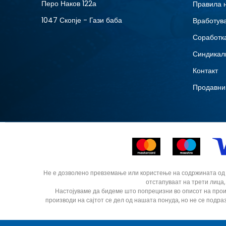
Перо Наков 122а
Правила 
8.5
1047 Скопје - Гази баба
Вработув
Соработка
Синдикал
Контакт
Продавни
Не е дозволено превземање или користење на содржината од ин
отстапуваат на трети лица,
Настојуваме да бидеме што попрецизни во описот на прои
производи на сајтот се дел од нашата понуда, но не се подра