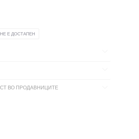
6
26
17.4
27
27
18
28
28
18.7
29
29
19.4
НЕ Е ДОСТАПЕН
СТ ВО ПРОДАВНИЦИТЕ