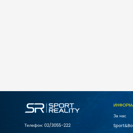
Спо
Nike NIKE COURT VISION LO P NB
5.490
MKD
Големина
ИНФОРМ
10
За нас
12
Телефон:
02/3055-222
Sport&Bo
15