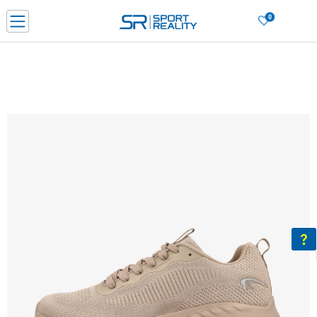
0
Нарачај online и заштеди
ДОЗНАЈ ПОВЕЌЕ
ДВА НАЧИНА НА ПЛАЌАЊЕ - при достава и со платежна картичка
ДОЗНАЈ ПОВЕЌЕ
LICK & COLLECT Платете со картичка online и подигнете во продавницата по ваш изб
ДОЗНАЈ ПОВЕЌЕ
Ценовник
ДОЗНАЈ ПОВЕЌЕ