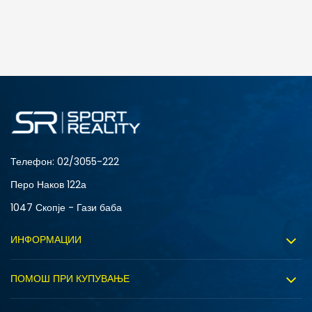
ДОДАДИ ВО КОРПА
4
3.5
6
7
Телефон:
02/3055-222
Перо Наков 122а
1047 Скопје - Гази баба
ИНФОРМАЦИИ
За нас
ПОМОШ ПРИ КУПУВАЊЕ
Sport&Bonus програм
Услови на користење