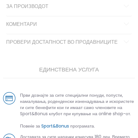
ЗА ПРОИЗВОДОТ
КОМЕНТАРИ
ПРОВЕРИ ДОСТАПНОСТ ВО ПРОДАВНИЦИТЕ
ЕДИНСТВЕНА УСЛУГА
Први дознајте за сите специјални понуди, попусти,
намалувања, роденденски изненадувања и искористете
ги сите бенефити кои ги имаат само членовите на
Sport&Bonus клубот при купување на online shop-от.
Повеќе за
Sport&Bonus
програмата.
Доставата за сите нарачки изнесува 180 ден. Времето