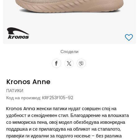
Сподели
Kronos Anne
ПАТИКИ
Код на производ:
KRF253F105-92
Kronos Anna женски патики нудат совршен спој на
удобност и секојдневен стил. Благодарение на влошката
со мемориска пена, овој модел обезбедува извонредна
поддршка и се прилагодува на обликот на стапалото,
правејќи ги идеални за подолго носење – без разлика