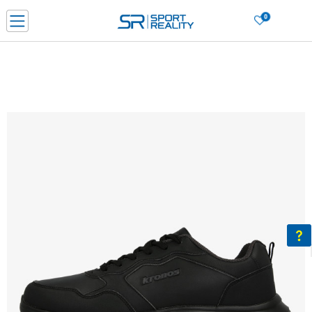
0
Нарачај online и заштеди
ДОЗНАЈ ПОВЕЌЕ
ДВА НАЧИНА НА ПЛАЌАЊЕ - при достава и со платежна картичка
ДОЗНАЈ ПОВЕЌЕ
LICK & COLLECT Платете со картичка online и подигнете во продавницата по ваш изб
ДОЗНАЈ ПОВЕЌЕ
Ценовник
ДОЗНАЈ ПОВЕЌЕ