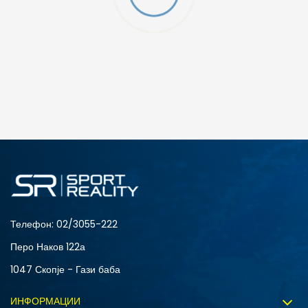
O (GS)
ДОДАДИ ВО КОРПА
4Y
5.5Y
6Y
7Y
S (GS)
Телефон:
02/3055-222
Перо Наков 122а
1047 Скопје - Гази баба
ИНФОРМАЦИИ