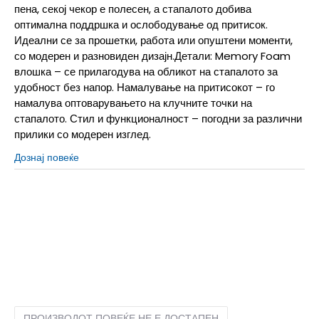
пена, секој чекор е полесен, а стапалото добива
оптимална поддршка и ослободување од притисок.
Идеални се за прошетки, работа или опуштени моменти,
со модерен и разновиден дизајн.Детали: Memory Foam
влошка – се прилагодува на обликот на стапалото за
удобност без напор. Намалување на притисокот – го
намалува оптоварувањето на клучните точки на
стапалото. Стил и функционалност – погодни за различни
прилики со модерен изглед.
Дознај повеќе
40
40
41
41
42
42
43
43
44
44
45
45
46
46
47
47
ПРОИЗВОДОТ ПОВЕЌЕ НЕ Е ДОСТАПЕН