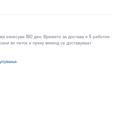
чки изнесува 180 ден. Времето за достава е 5 работни
рани во петок и преку викенд се доставуваат
купување
.