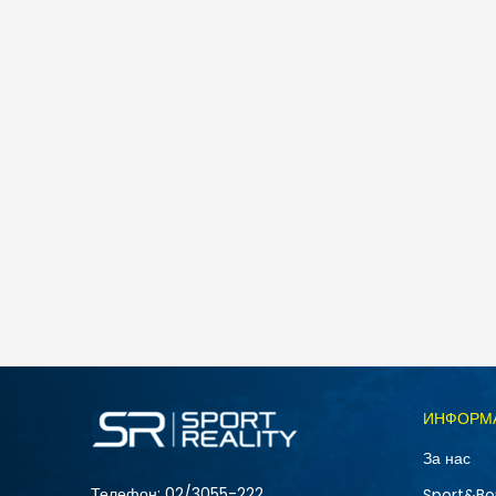
Skechers KEEPSAKES COZY - COZY MINI
4.990
MKD
Големина
ИНФОРМ
37.5
За нас
39
Телефон:
02/3055-222
Sport&Bo