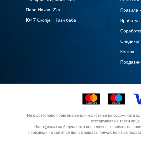
38.5
Перо Наков 122а
Правила 
1047 Скопје - Гази баба
Вработув
Соработка
Синдикал
Контакт
Продавни
Не е дозволено превземање или користење на содржината од ин
отстапуваат на трети лица,
Настојуваме да бидеме што попрецизни во описот на прои
производи на сајтот се дел од нашата понуда, но не се подра