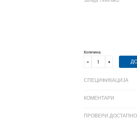
Зштеда:
1.494
MKD
24
24
25
25
26
26
Количина:
ДО
СПЕЦИФИКАЦИЈА
КОМЕНТАРИ
ПРОВЕРИ ДОСТАПНО