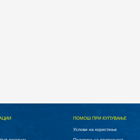
Д
АЦИИ
ПОМОШ ПРИ КУПУВАЊЕ
36.5
40
Услови на користење
37
38
nus програм
Политика на приватност