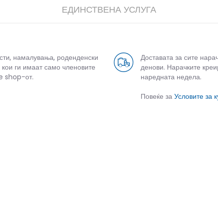
ЕДИНСТВЕНА УСЛУГА
усти, намалувања, роденденски
Доставата за сите нара
 кои ги имаат само членовите
денови. Нарачките креи
e shop-от.
наредната недела.
Повеќе за
Условите за 
дели
СЛИЧНИ ПРОИЗВОДИ