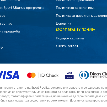
36
на Sport&Bonus програмата
Политиката за колачиња
ање
Политика за директен маркетин
 со нас
Ценовник
SPORT REALITY ПОНУДА
на продажба
Подарок картичка
Click&Collect
ци
тернет страните на Sport Reality, делумно или целосно a се однесува на лог
 јавно да се објавуваат или да се користат за било какви цели, без писмена 
зводот, фотографијата и самата цена, но не можеме да гарантираме дака си
збира дека мораат да се достапни во секој момент. Достапноста на производ