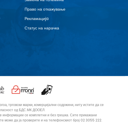
Право на откажување
г
Рекламациja
Статус на нарачка
оа, трговски марки, комерцијални содржини, ниту истите да се
согласност од БДС.МК ДООЕЛ.
те информации се комплетни и без грешка. Сите прикажани
ите може да ја проверите и на телефонскиот број 02 3055 222.