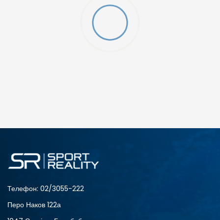
O (GS)
ДОДАДИ ВО КОРПА
4Y
5.5Y
6Y
7Y
S (GS)
Телефон:
02/3055-222
Перо Наков 122а