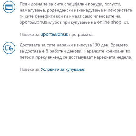
Први дознајте за сите специјални понуди, попусти,
намалувања, роденденски изненадувања и искористете
ги сите бенефити кои ги имаат само членовите на
Sport&Bonus клубот при купување на online shop-от.
Повеќе за
Sport&Bonus
програмата.
Доставата за сите нарачки изнесува 180 ден. Времето
за достава е 5 работни денови. Нарачките креирани во
петок и преку викенд се доставуваат наредната недела.
Повеќе за
Условите за купување
.
СЛИЧНИ ПРОИЗВОДИ