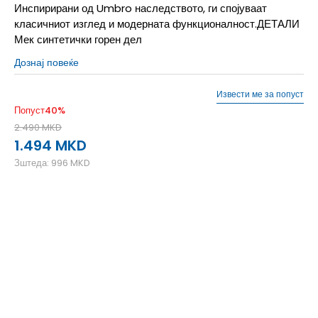
Инспирирани од Umbro наследството, ги спојуваат
класичниот изглед и модерната функционалност.ДЕТАЛИ
Мек синтетички горен дел
Дознај повеќе
Извести ме за попуст
Попуст
40
%
2.490
MKD
1.494
MKD
Зштеда:
996
MKD
27
27
16
28
28
17
29
29
18
30
30
18.5
31
31
19
32
32
20
33
33
20.5
34
34
21.5
35
35
22
36
36
23
37
37
23.5
38
38
24
39
39
24.5