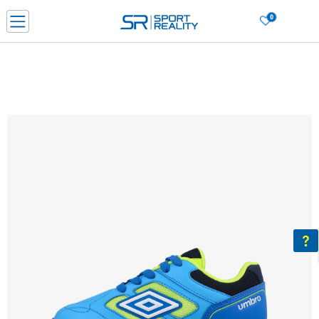
0
Нарачај online и заштеди
ДОЗНАЈ ПОВЕЌЕ
ДВА НАЧИНА НА ПЛАЌАЊЕ - при достава и со платежна картичка
ДОЗНАЈ ПОВЕЌЕ
LICK & COLLECT Платете со картичка online и подигнете во продавницата по ваш изб
ДОЗНАЈ ПОВЕЌЕ
Ценовник
ДОЗНАЈ ПОВЕЌЕ