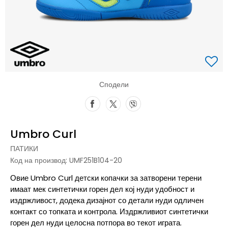
Сподели
Umbro Curl
ПАТИКИ
Код на производ:
UMF251B104-20
Овие Umbro Curl детски копачки за затворени терени
имаат мек синтетички горен дел кој нуди удобност и
издржливост, додека дизајнот со детали нуди одличен
контакт со топката и контрола. Издржливиот синтетички
горен дел нуди целосна потпора во текот играта.