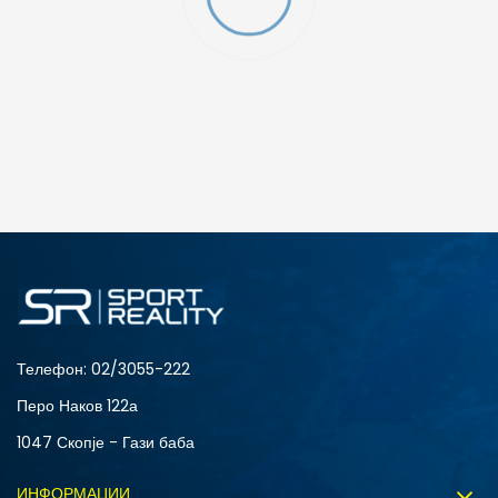
O (GS)
ДОДАДИ ВО КОРПА
4Y
5.5Y
6Y
7Y
S (GS)
Телефон:
02/3055-222
Перо Наков 122а
1047 Скопје - Гази баба
ИНФОРМАЦИИ