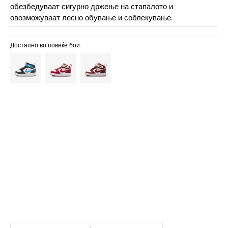
обезбедуваат сигурно држење на стапалото и
овозможуваат лесно обување и соблекување.
Достапно во повеќе бои:
6.5C
6.5C
1C
16
7
10C
27
16
9.5C
9.5C
9C
26
15
8.5C
8.5C
8C
25
14
7.5C
7.5C
7C
23.5
13
2C
17
8
6C
22
12
5.5C
5.5C
5C
21
11
4.5C
4.5C
4C
19.5
10
3.5C
3.5C
3C
18.5
9
2.5C
2.5C