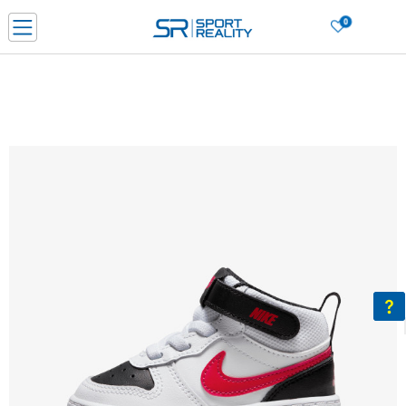
0
Нарачај online и заштеди
ДОЗНАЈ ПОВЕЌЕ
ДВА НАЧИНА НА ПЛАЌАЊЕ - при достава и со платежна картичка
ДОЗНАЈ ПОВЕЌЕ
LICK & COLLECT Платете со картичка online и подигнете во продавницата по ваш изб
ДОЗНАЈ ПОВЕЌЕ
Ценовник
ДОЗНАЈ ПОВЕЌЕ