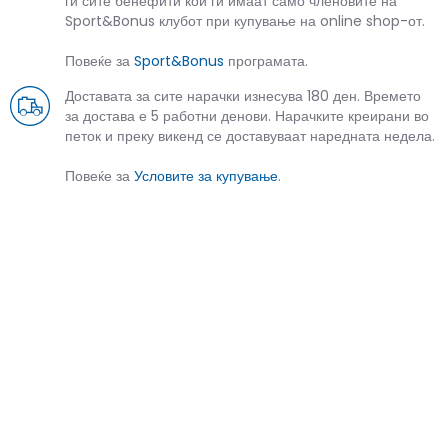
ги сите бенефити кои ги имаат само членовите на
Sport&Bonus клубот при купување на online shop-от.
Повеќе за
Sport&Bonus
програмата.
Доставата за сите нарачки изнесува 180 ден. Времето
за достава е 5 работни денови. Нарачките креирани во
петок и преку викенд се доставуваат наредната недела.
Повеќе за
Условите за купување
.
СЛИЧНИ ПРОИЗВОДИ