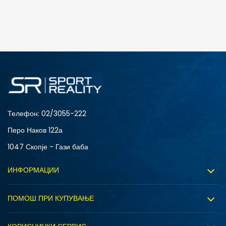
ДОДАДИ ВО КОРПА
42
43
46
Телефон:
02/3055-222
Перо Наков 122а
1047 Скопје - Гази баба
ИНФОРМАЦИИ
За нас
ПОМОШ ПРИ КУПУВАЊЕ
Sport&Bonus програм
Услови на користење
Правила на Sport&Bonus програмата