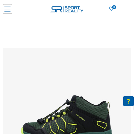
0
Нарачај online и заштеди
ДОЗНАЈ ПОВЕЌЕ
ДВА НАЧИНА НА ПЛАЌАЊЕ - при достава и со платежна картичка
ДОЗНАЈ ПОВЕЌЕ
LICK & COLLECT Платете со картичка online и подигнете во продавницата по ваш изб
ДОЗНАЈ ПОВЕЌЕ
Ценовник
ДОЗНАЈ ПОВЕЌЕ