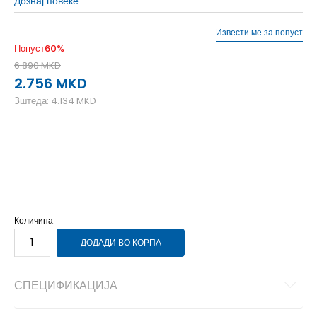
Дознај повеќе
Извести ме за попуст
Попуст
60
%
6.890
MKD
2.756
MKD
Зштеда:
4.134
MKD
36
36
37
37
38
38
39
39
40
40
41
41
Количина:
ДОДАДИ ВО КОРПА
СПЕЦИФИКАЦИЈА