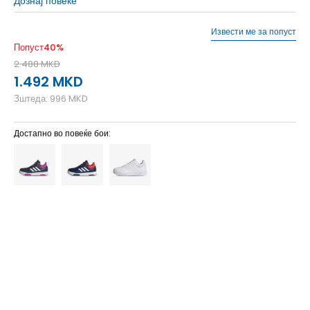
Дознај повеќе
Извести ме за попуст
Попуст
40
%
2.488
MKD
1.492
MKD
Зштеда:
996
MKD
Достапно во повеќе бои:
2-
35
21.5
10K
28
16.5
6-
40
25.5
6
39 1/3
25
5-
38 2/3
24.5
5
38
24
4-
37 1/3
23.5
4
36 2/3
23