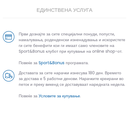
ЕДИНСТВЕНА УСЛУГА
Први дознајте за сите специјални понуди, попусти,
намалувања, роденденски изненадувања и искористете
ги сите бенефити кои ги имаат само членовите на
Sport&Bonus клубот при купување на online shop-от.
Повеќе за
Sport&Bonus
програмата.
Доставата за сите нарачки изнесува 180 ден. Времето
за достава е 5 работни денови. Нарачките креирани во
петок и преку викенд се доставуваат наредната недела.
Повеќе за
Условите за купување
.
СЛИЧНИ ПРОИЗВОДИ