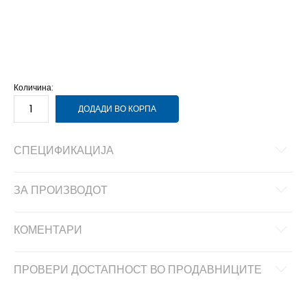
3-
36
22.5
3
35.5
22
10-K
28.5
17
2
34
21
1-
33.5
20.5
1
33
20
13-K
32
19.5
13K
31.5
19.5
12-K
31
19
12K
30.5
18.5
11-K
30
18
11K
29
17.5
Количина:
ДОДАДИ ВО КОРПА
СПЕЦИФИКАЦИЈА
ЗА ПРОИЗВОДОТ
КОМЕНТАРИ
ПРОВЕРИ ДОСТАПНОСТ ВО ПРОДАВНИЦИТЕ