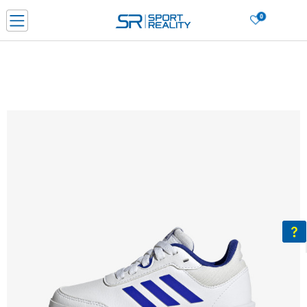
0
Нарачај online и заштеди
ДОЗНАЈ ПОВЕЌЕ
ДВА НАЧИНА НА ПЛАЌАЊЕ - при достава и со платежна картичка
ДОЗНАЈ ПОВЕЌЕ
LICK & COLLECT Платете со картичка online и подигнете во продавницата по ваш изб
ДОЗНАЈ ПОВЕЌЕ
Ценовник
ДОЗНАЈ ПОВЕЌЕ