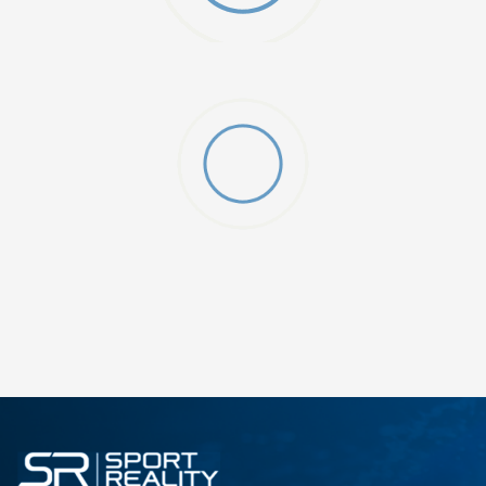
O (GS)
ДОДАДИ ВО КОРПА
4Y
5.5Y
6Y
7Y