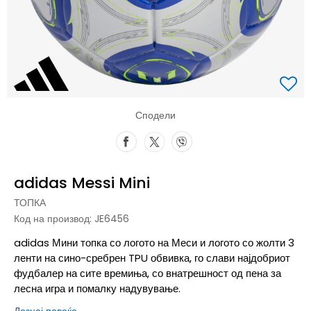
Сподели
adidas Messi Mini
ТОПКА
Код на производ:
JE6456
adidas Мини топка со логото на Меси и логото со жолти 3
ленти на сино-сребрен TPU обвивка, го слави најдобриот
фудбалер на сите времиња, со внатрешност од пена за
лесна игра и помалку надувување.
Дознај повеќе