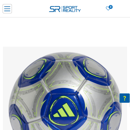
0
Нарачај online и заштеди
ДОЗНАЈ ПОВЕЌЕ
ДВА НАЧИНА НА ПЛАЌАЊЕ - при достава и со платежна картичка
ДОЗНАЈ ПОВЕЌЕ
LICK & COLLECT Платете со картичка online и подигнете во продавницата по ваш изб
ДОЗНАЈ ПОВЕЌЕ
Ценовник
ДОЗНАЈ ПОВЕЌЕ