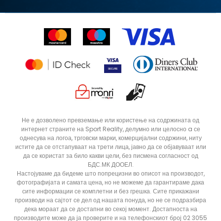
Синдикална продажба
Подарок картичка
Право на откажување
Ценовник
Контакт
Click&Collect
Рекламациja
Продавници
Статус на нарачка
ДОДАДИ ВО КОРПА
Не е дозволено превземање или користење на содржината од
интернет страните на Sport Reality, делумно или целосно a се
однесува на логоа, трговски марки, комерцијални содржини, ниту
истите да се отстапуваат на трети лица, јавно да се објавуваат или
да се користат за било какви цели, без писмена согласност од
БДС.МК ДООЕЛ.
Настојуваме да бидеме што попрецизни во описот на производот,
фотографијата и самата цена, но не можеме да гарантираме дака
сите информации се комплетни и без грешка. Сите прикажани
производи на сајтот се дел од нашата понуда, но не се подразбира
дека мораат да се достапни во секој момент. Достапноста на
производите може да ја проверите и на телефонскиот број 02 3055