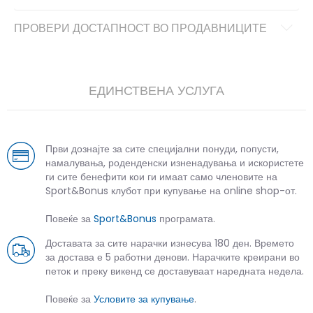
ПРОВЕРИ ДОСТАПНОСТ ВО ПРОДАВНИЦИТЕ
ЕДИНСТВЕНА УСЛУГА
Први дознајте за сите специјални понуди, попусти,
намалувања, роденденски изненадувања и искористете
ги сите бенефити кои ги имаат само членовите на
Sport&Bonus клубот при купување на online shop-от.
Повеќе за
Sport&Bonus
програмата.
Доставата за сите нарачки изнесува 180 ден. Времето
за достава е 5 работни денови. Нарачките креирани во
петок и преку викенд се доставуваат наредната недела.
Повеќе за
Условите за купување
.