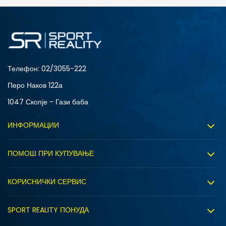
ДОДАДИ ВО КОРПА
Телефон:
02/3055-222
Перо Наков 122а
1047 Скопје - Гази баба
ИНФОРМАЦИИ
За нас
ПОМОШ ПРИ КУПУВАЊЕ
Sport&Bonus програм
Услови на користење
Правила на Sport&Bonus програмата
КОРИСНИЧКИ СЕРВИС
Политика на приватност
Вработување
Испорака
Политиката за колачиња
SPORT REALITY ПОНУДА
Соработка со нас
Замена на големина
Политика за директен маркетинг