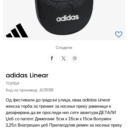
Сподели
adidas Linear
ТОРБИ
Код на производ:
JD3598
Од фестивали до градски улици, оваа adidas Linear
женска торба за тренинг за носење преку раменици е
дизајнирана да ве проследи низ сите авантури.ДЕТАЛИ
Џеб со патент Димензии: 5см x 25см x 15см Волумен:
2,25л Внатрешен џеб Прилагодлив ремен за носење преку