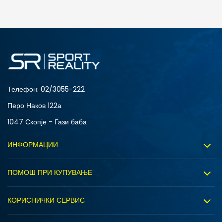
ДОДАДИ ВО КОРПА
Телефон:
02/3055-222
Перо Наков 122а
1047 Скопје - Гази баба
ИНФОРМАЦИИ
За нас
ПОМОШ ПРИ КУПУВАЊЕ
Sport&Bonus програм
Услови на користење
Правила на Sport&Bonus програмата
КОРИСНИЧКИ СЕРВИС
Политика на приватност
Вработување
Испорака