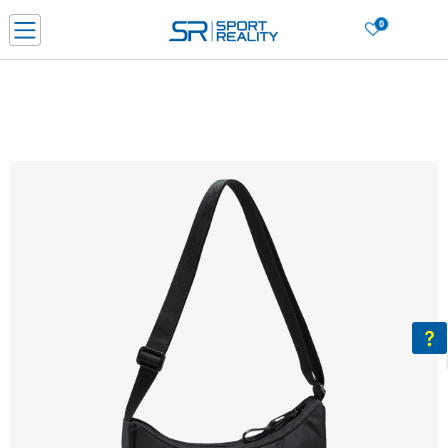
0
Нарачај online и заштеди
ДОЗНАЈ ПОВЕЌЕ
ДВА НАЧИНА НА ПЛАЌАЊЕ - при достава и со платежна картичка
ДОЗНАЈ ПОВЕЌЕ
LICK & COLLECT Платете со картичка online и подигнете во продавницата по ваш изб
ДОЗНАЈ ПОВЕЌЕ
Ценовник
ДОЗНАЈ ПОВЕЌЕ