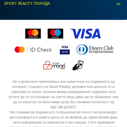
Политиката за колачиња
SPORT REALITY ПОНУДА
Соработка со нас
Замена на големина
Политика за директен маркетинг
Синдикална продажба
Подарок картичка
Право на откажување
Ценовник
Контакт
Click&Collect
Рекламациja
Продавници
Статус на нарачка
ДОДАДИ ВО КОРПА
Не е дозволено превземање или користење на содржината од
интернет страните на Sport Reality, делумно или целосно a се
однесува на логоа, трговски марки, комерцијални содржини, ниту
истите да се отстапуваат на трети лица, јавно да се објавуваат или
да се користат за било какви цели, без писмена согласност од
БДС.МК ДООЕЛ.
Настојуваме да бидеме што попрецизни во описот на производот,
фотографијата и самата цена, но не можеме да гарантираме дака
сите информации се комплетни и без грешка. Сите прикажани