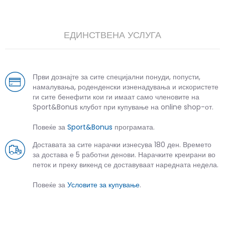
ЕДИНСТВЕНА УСЛУГА
Први дознајте за сите специјални понуди, попусти,
намалувања, роденденски изненадувања и искористете
ги сите бенефити кои ги имаат само членовите на
Sport&Bonus клубот при купување на online shop-от.
Повеќе за
Sport&Bonus
програмата.
Доставата за сите нарачки изнесува 180 ден. Времето
за достава е 5 работни денови. Нарачките креирани во
петок и преку викенд се доставуваат наредната недела.
Повеќе за
Условите за купување
.
СЛИЧНИ ПРОИЗВОДИ