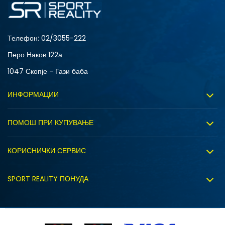
Телефон:
02/3055-222
Перо Наков 122а
1047 Скопје - Гази баба
ИНФОРМАЦИИ
За нас
ПОМОШ ПРИ КУПУВАЊЕ
Sport&Bonus програм
Услови на користење
Правила на Sport&Bonus програмата
КОРИСНИЧКИ СЕРВИС
Политика на приватност
Вработување
Испорака
Политиката за колачиња
SPORT REALITY ПОНУДА
Соработка со нас
Замена на големина
Политика за директен маркетинг
Синдикална продажба
Подарок картичка
Право на откажување
Ценовник
Контакт
Click&Collect
Рекламациja