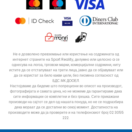
Продавници
Статус на нарачка
ДОДАДИ ВО КОРПА
Не е дозволено превземање или користење на содржината од
интернет страните на Sport Reality, делумно или целосно a се
однесува на логоа, трговски марки, комерцијални содржини, ниту
истите да се отстапуваат на трети лица, јавно да се објавуваат или
да се користат за било какви цели, без писмена согласност од
БДС.МК ДООЕЛ.
Настојуваме да бидеме што попрецизни во описот на производот,
фотографијата и самата цена, но не можеме да гарантираме дака
сите информации се комплетни и без грешка. Сите прикажани
производи на сајтот се дел од нашата понуда, но не се подразбира
дека мораат да се достапни во секој момент. Достапноста на
производите може да ја проверите и на телефонскиот број 02 3055
222.