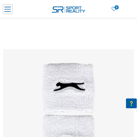
0
Нарачај online и заштеди
ДОЗНАЈ ПОВЕЌЕ
ДВА НАЧИНА НА ПЛАЌАЊЕ - при достава и со платежна картичка
ДОЗНАЈ ПОВЕЌЕ
LICK & COLLECT Платете со картичка online и подигнете во продавницата по ваш изб
ДОЗНАЈ ПОВЕЌЕ
Ценовник
ДОЗНАЈ ПОВЕЌЕ