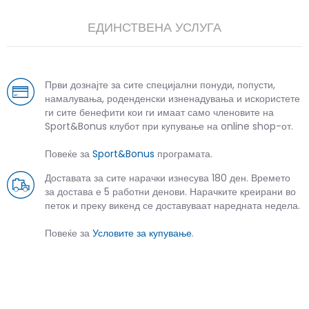
ЕДИНСТВЕНА УСЛУГА
Први дознајте за сите специјални понуди, попусти,
намалувања, роденденски изненадувања и искористете
ги сите бенефити кои ги имаат само членовите на
Sport&Bonus клубот при купување на online shop-от.
Повеќе за
Sport&Bonus
програмата.
Доставата за сите нарачки изнесува 180 ден. Времето
за достава е 5 работни денови. Нарачките креирани во
петок и преку викенд се доставуваат наредната недела.
Повеќе за
Условите за купување
.
СЛИЧНИ ПРОИЗВОДИ