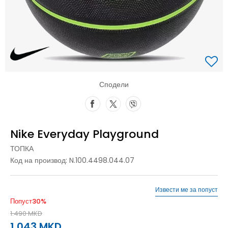
Сподели
Nike Everyday Playground
ТОПКА
Код на производ:
N.100.4498.044.07
Извести ме за попуст
Попуст
30
%
1.490
MKD
1.043
MKD