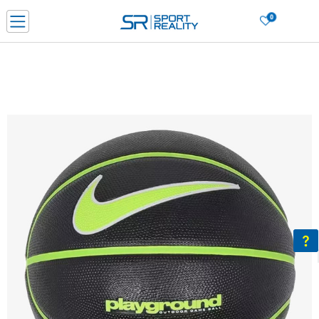
0
Нарачај online и заштеди
ДОЗНАЈ ПОВЕЌЕ
ДВА НАЧИНА НА ПЛАЌАЊЕ - при достава и со платежна картичка
ДОЗНАЈ ПОВЕЌЕ
LICK & COLLECT Платете со картичка online и подигнете во продавницата по ваш изб
ДОЗНАЈ ПОВЕЌЕ
Ценовник
ДОЗНАЈ ПОВЕЌЕ