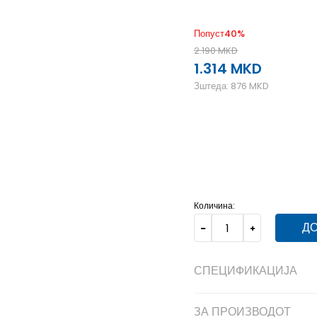
Попуст
40
%
2.190
MKD
1.314
MKD
Зштеда:
876
MKD
NS
Унив.
Количина:
ДО
СПЕЦИФИКАЦИЈА
ЗА ПРОИЗВОДОТ