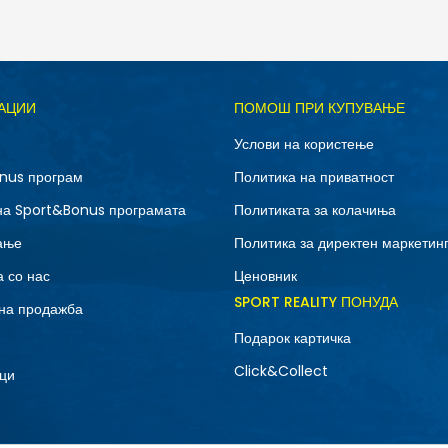
Д
АЦИИ
ПОМОШ ПРИ КУПУВАЊЕ
5
Услови на користење
nus програм
Политика на приватност
на Sport&Bonus програмата
Политиката за колачиња
ање
Политика за директен маркетин
 со нас
Ценовник
SPORT REALITY ПОНУДА
на продажба
Подарок картичка
Click&Collect
ци