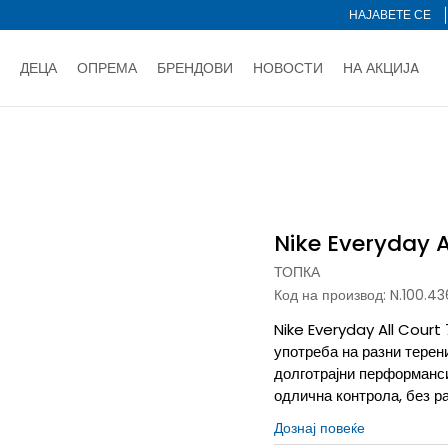
НАЈАВЕТЕ СЕ
ДЕЦА
ОПРЕМА
БРЕНДОВИ
НОВОСТИ
НА АКЦИЈA
Нарачај online и заштеди
ДОЗНАЈ ПОВЕЌЕ
НА НА ПЛАЌАЊЕ - при достава и со платежна картичка
ДОЗН
Nike Everyday All Court 7
тете со картичка online и подигнете во продавницата по ваш 
Ценовник
ДОЗНАЈ ПОВЕЌЕ
Nike Everyday A
ТОПКА
Код на производ:
N.100.4
Nike Everyday All Court 
употреба на разни терен
долготрајни перформанси
одлична контрола, без р
Дознај повеќе