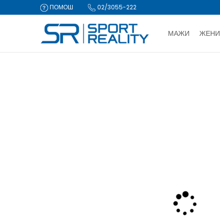
ПОМОШ
02/3055-222
МАЖИ
ЖЕНИ
ДВА НАЧИ
Sport Reality
Производи
Опрема
Топки и пумпи
Топка
CLICK & COLLECT Пла