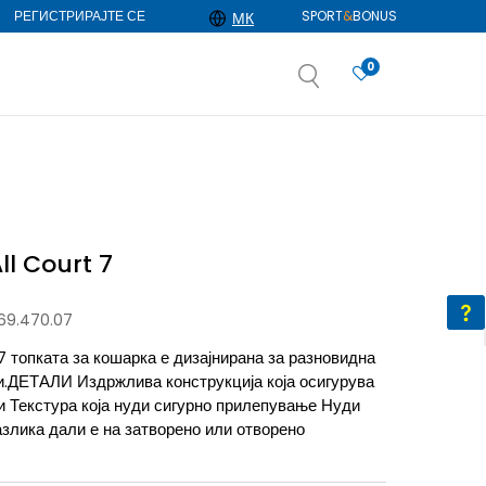
РЕГИСТРИРАЈТЕ СЕ
SPORT
&
BONUS
МК
0
АЈ ПОВЕЌЕ
избор
ДОЗНАЈ ПОВЕЌЕ
ll Court 7
369.470.07
7 топката за кошарка е дизајнирана за разновидна
и.ДЕТАЛИ Издржлива конструкција која осигурува
 Текстура која нуди сигурно прилепување Нуди
азлика дали е на затворено или отворено