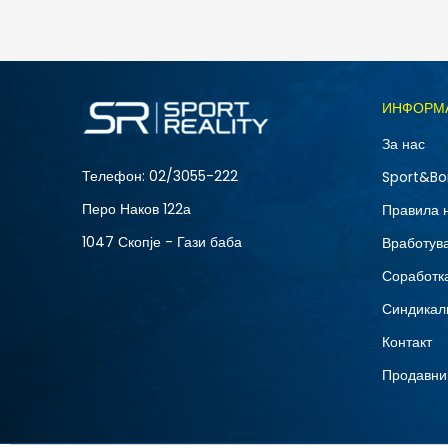
2.488
MKD
Големина
ИНФОРМ
4
За нас
Телефон:
02/3055-222
Sport&Bo
Перо Наков 122а
Правила 
1047 Скопје - Гази баба
Вработув
Соработка
Синдикал
Контакт
Продавни