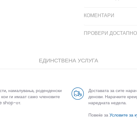
КОМЕНТАРИ
ПРОВЕРИ ДОСТАПНО
ЕДИНСТВЕНА УСЛУГА
дели
усти, намалувања, роденденски
Доставата за сите нара
 кои ги имаат само членовите
денови. Нарачките креи
e shop-от.
наредната недела.
Повеќе за
Условите за 