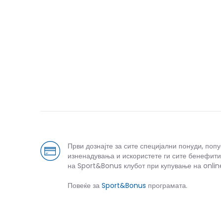
Спо
Први дознајте за сите специјални понуди, поп
изненадувања и искористете ги сите бенефити
на Sport&Bonus клубот при купување на onlin
Повеќе за
Sport&Bonus
програмата.