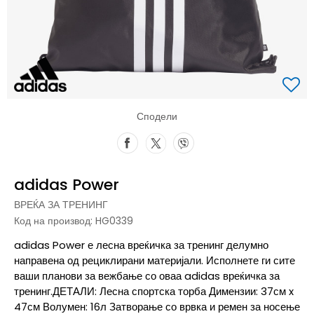
Сподели
adidas Power
ВРЕЌА ЗА ТРЕНИНГ
Код на производ:
HG0339
adidas Power е лесна вреќичка за тренинг делумно
направена од рециклирани материјали. Исполнете ги сите
ваши планови за вежбање со оваа adidas вреќичка за
тренинг.ДЕТАЛИ: Лесна спортска торба Димензии: 37см x
47см Волумен: 16л Затворање со врвка и ремен за носење