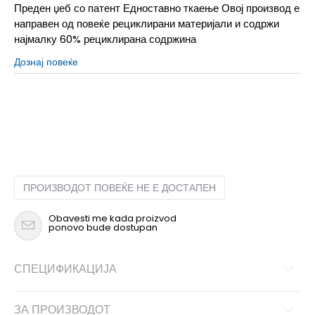
Преден џеб со патент Едноставно ткаење Овој производ е
направен од повеќе рециклирани материјали и содржи
најмалку 60% рециклирана содржина
Дознај повеќе
NS
Унив.
ПРОИЗВОДОТ ПОВЕЌЕ НЕ Е ДОСТАПЕН
Obavesti me kada proizvod
ponovo bude dostupan
СПЕЦИФИКАЦИЈА
ЗА ПРОИЗВОДОТ