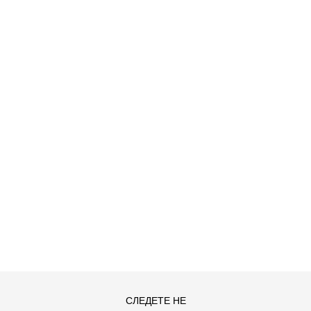
ACK
ДОДАДИ ВО КОРПА
СЛЕДЕТЕ НЕ