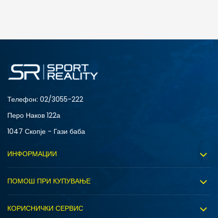
ДОДАДИ ВО КОРПА
Телефон:
02/3055-222
Перо Наков 122а
1047 Скопје - Гази баба
ИНФОРМАЦИИ
За нас
ПОМОШ ПРИ КУПУВАЊЕ
Sport&Bonus програм
Услови на користење
Правила на Sport&Bonus програмата
КОРИСНИЧКИ СЕРВИС
Политика на приватност