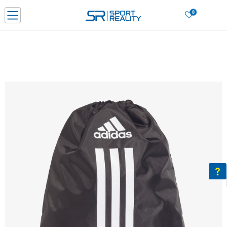
0
Нарачај online и заштеди
ДОЗНАЈ ПОВЕЌЕ
ДВА НАЧИНА НА ПЛАЌАЊЕ - при достава и со платежна картичка
ДОЗНАЈ ПОВЕЌЕ
LICK & COLLECT Платете со картичка online и подигнете во продавницата по ваш изб
ДОЗНАЈ ПОВЕЌЕ
Ценовник
ДОЗНАЈ ПОВЕЌЕ