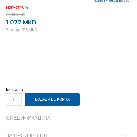
Извести ме за попуст
Попуст
40
%
1.788
MKD
1.072
MKD
Зштеда:
716
MKD
10
10
10-
10.5
11
11
11-
11.5
12
12
7
7
7-
7.5
8
8
8-
8.5
9
9
9-
9.5
Количина:
ДОДАДИ ВО КОРПА
СПЕЦИФИКАЦИЈА
ЗА ПРОИЗВОДОТ