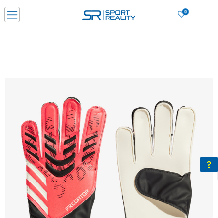
0
Нарачај online и заштеди
ДОЗНАЈ ПОВЕЌЕ
ДВА НАЧИНА НА ПЛАЌАЊЕ - при достава и со платежна картичка
ДОЗНАЈ ПОВЕЌЕ
LICK & COLLECT Платете со картичка online и подигнете во продавницата по ваш изб
ДОЗНАЈ ПОВЕЌЕ
Ценовник
ДОЗНАЈ ПОВЕЌЕ