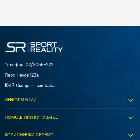
ДОДАДИ ВО КОРПА
7
8
Телефон:
02/3055-222
Перо Наков 122а
1047 Скопје - Гази баба
ИНФОРМАЦИИ
За нас
ПОМОШ ПРИ КУПУВАЊЕ
Sport&Bonus програм
Услови на користење
Правила на Sport&Bonus програмата
КОРИСНИЧКИ СЕРВИС