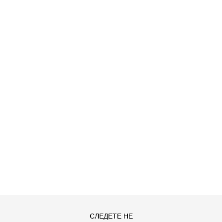
ДОДАДИ ВО КОРПА
5
6
СЛЕДЕТЕ НЕ