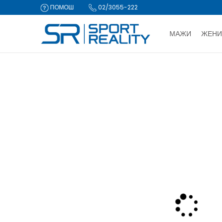
ПОМОШ
02/3055-222
МАЖИ
ЖЕНИ
ДВА НАЧИ
Sport Reality
Производи
Опрема
Топки и пумпи
Топка
CLICK & COLLECT Пла