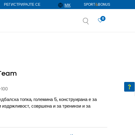
РЕГИСТРИРАЈТЕ СЕ
SPORT
&
BONUS
МК
0
АЈ ПОВЕЌЕ
избор
ДОЗНАЈ ПОВЕЌЕ
 Team
-100
алска топка, големина 5, конструирана е за
издржливост, совршена и за тренинзи и за