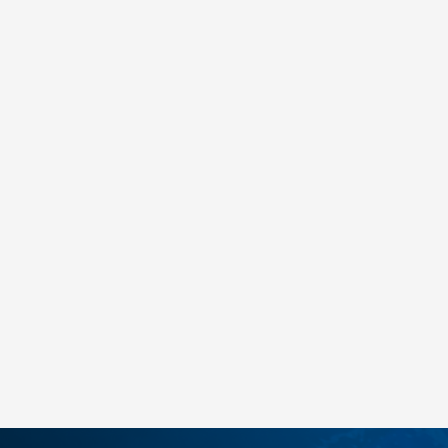
adidas WC FINAL LGE
2.488
MKD