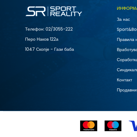
Големина
ИНФОРМ
4
За нас
Телефон:
02/3055-222
Sport&Bo
Перо Наков 122а
Правила 
1047 Скопје - Гази баба
Вработув
Соработка
Синдикал
Контакт
Продавни