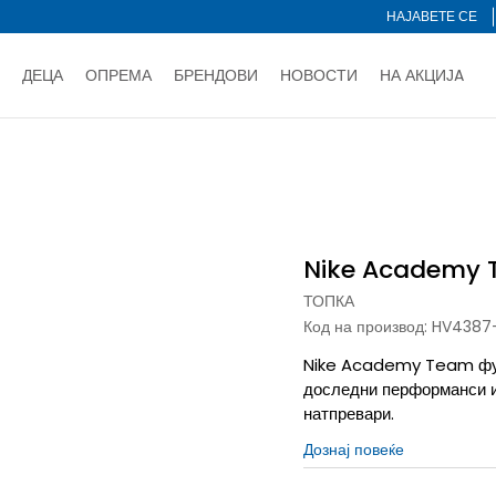
НАЈАВЕТЕ СЕ
ДЕЦА
ОПРЕМА
БРЕНДОВИ
НОВОСТИ
НА АКЦИЈA
Нарачај online и заштеди
ДОЗНАЈ ПОВЕЌЕ
НА НА ПЛАЌАЊЕ - при достава и со платежна картичка
ДОЗН
Nike Academy Team
тете со картичка online и подигнете во продавницата по ваш 
Ценовник
ДОЗНАЈ ПОВЕЌЕ
Nike Academy
ТОПКА
Код на производ:
HV4387
Nike Academy Team фудб
доследни перформанси и 
натпревари.
Дознај повеќе