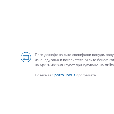
Спо
Први дознајте за сите специјални понуди, поп
изненадувања и искористете ги сите бенефити
на Sport&Bonus клубот при купување на onlin
Повеќе за
Sport&Bonus
програмата.