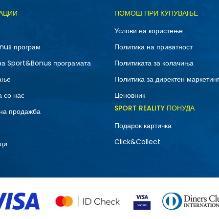
Д
АЦИИ
ПОМОШ ПРИ КУПУВАЊЕ
5
Услови на користење
nus програм
Политика на приватност
на Sport&Bonus програмата
Политиката за колачиња
ање
Политика за директен маркетин
 со нас
Ценовник
SPORT REALITY ПОНУДА
на продажба
Подарок картичка
Click&Collect
ци