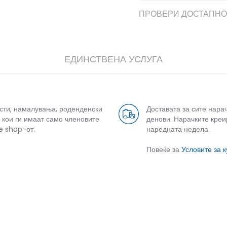
ПРОВЕРИ ДОСТАПНО
ЕДИНСТВЕНА УСЛУГА
дели
усти, намалувања, роденденски
Доставата за сите нара
 кои ги имаат само членовите
денови. Нарачките креи
e shop-от.
наредната недела.
Повеќе за
Условите за 
СЛИЧНИ ПРОИЗВОДИ